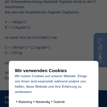
der Volumenberechnung erhaltende Ergebnis direkt in dm^3
umzuformen.
Hat man nun beispielsweise folgende Ergebnisse:
V = 100dm^3
R = 2,5kg/dm^3,
so würde sich ein Gewicht(G) von
G = 100 dm^3 * 2,5 kg/dm^3
G = 250 kg
ergeben.
Wir verwenden Cookies
Wie in der Rechnung sehr schön erkennbar ist kürzen sich die
Wir nutzen Cookies auf unserer Website. Einige
Einheiten ‚dm^3’ gegenseitig weg.
von ihnen sind essenziell, während andere uns
helfen, diese Website und Ihre Erfahrung zu
verbessern.
Für Sie komplett
kostenfrei
:
Bestellen Sie jetzt unseren
•
•
•
hochwertigen Produktkatalog
Marketing
Notwendig
Statistik