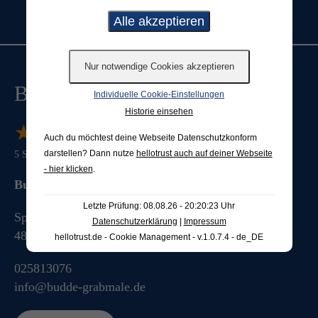
Kostenfreien
Katalog bestellen
Budde Grabmale
Individuelle Cookie-Einstellungen
Historie einsehen
★
★
★
★
★
★
★
★
★
★
Auch du möchtest deine Webseite Datenschutzkonform
darstellen? Dann nutze
hellotrust auch auf deiner Webseite
5
Sterne von
888
Bewertungen
- hier klicken
.
Budde Grabmale GmbH & Co. KG
Letzte Prüfung: 08.08.26 - 20:20:23 Uhr
Splieterstrasse 41
Datenschutzerklärung
|
Impressum
48231
Warendorf
hellotrust.de - Cookie Management - v.1.0.7.4 - de_DE
025813076
info@budde-grabmale.de