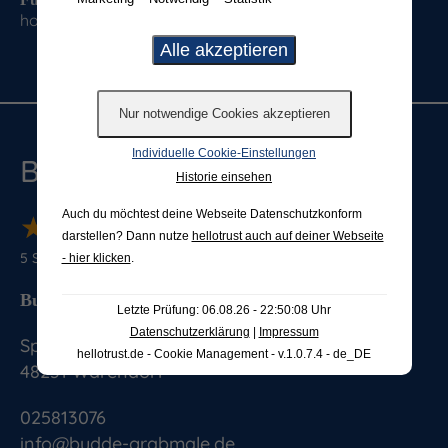
hochwertigen Produktkatalog
Kostenfreien
Katalog bestellen
Individuelle Cookie-Einstellungen
Budde Grabmale
Historie einsehen
Auch du möchtest deine Webseite Datenschutzkonform
★
★
★
★
★
★
★
★
★
★
darstellen? Dann nutze
hellotrust auch auf deiner Webseite
5
Sterne von
881
Bewertungen
- hier klicken
.
Budde Grabmale GmbH & Co. KG
Letzte Prüfung: 06.08.26 - 22:50:08 Uhr
Datenschutzerklärung
|
Impressum
Splieterstrasse 41
hellotrust.de - Cookie Management - v.1.0.7.4 - de_DE
48231
Warendorf
025813076
info@budde-grabmale.de