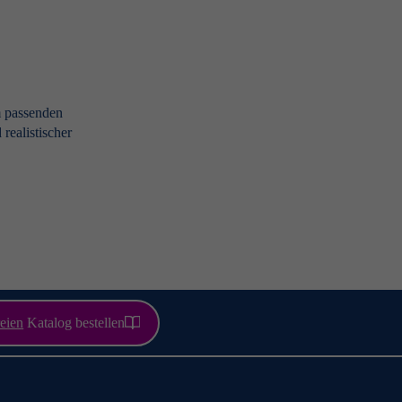
m passenden
realistischer
eien
Katalog bestellen