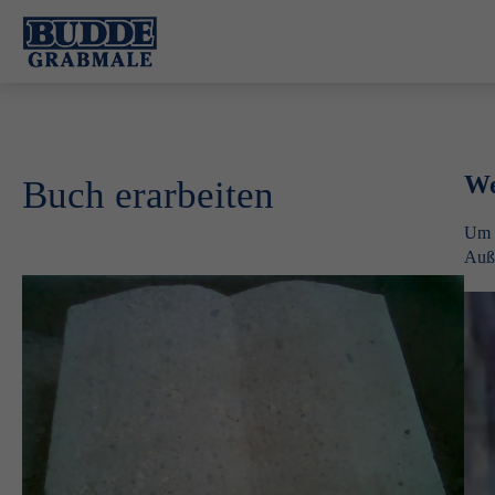
We
Buch erarbeiten
Um e
Auße