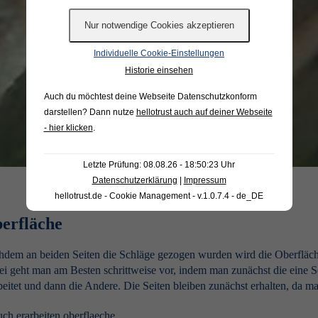
Individuelle Cookie-Einstellungen
Historie einsehen
Auch du möchtest deine Webseite Datenschutzkonform
darstellen? Dann nutze
hellotrust auch auf deiner Webseite
- hier klicken
.
Letzte Prüfung: 08.08.26 - 18:50:23 Uhr
Datenschutzerklärung
|
Impressum
hellotrust.de - Cookie Management - v.1.0.7.4 - de_DE
erfläche
dem an beiden Seiten die Schläge gezogen wurden wird die Oberfläche
i geht man am Besten schrittweise vor, indem man zunächst die eine S
beitet und dann die Andere. Die Seiten bleiben zunächst erhalten, da 