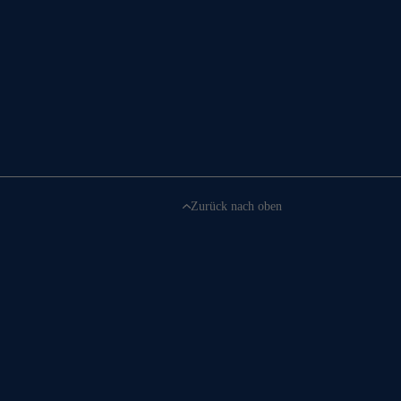
Zurück nach oben
rei:
Bestellen Sie jetzt unseren hochwertigen Produktkatalog
Koste