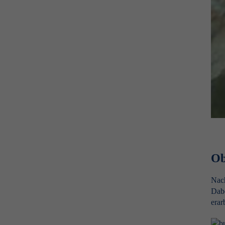
Ob
Nach
Dabe
erar