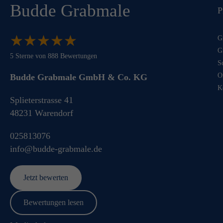
Budde Grabmale
P
★
★
★
★
★
★
★
★
★
★
G
G
5
Sterne von
888
Bewertungen
S
O
Budde Grabmale GmbH & Co. KG
K
Splieterstrasse 41
48231
Warendorf
025813076
info@budde-grabmale.de
Jetzt bewerten
Bewertungen lesen