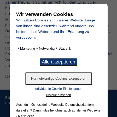
seiner freundlich direkten Art“ für den Erhalt der
historischen Altstadt gekämpft. Sichtbare Zeichen hat
unter anderem auch Eugenie Haunhorst, Mutter der
Wir verwenden Cookies
Heimatvereins-Vorsitzenden Mechtild Wolff,
Wir nutzen Cookies auf unserer Website. Einige
hinterlassen. Haunhorst war eine der ersten Frauen im
von ihnen sind essenziell, während andere uns
Rat der Stadt Warendorf, dem sie 23 Jahre angehörte,
helfen, diese Website und Ihre Erfahrung zu
sowie die erste stellvertretende Bürgermeisterin.
verbessern.
Gegen den damaligen Trend kämpfte auch Eugenie
Haunhorst für den Erhalt historischer Gebäude der
•
•
•
Marketing
Notwendig
Statistik
Emsstadt. „Ein Kampf gegen Windmühlen“, wie Mechtild
Wolff sagte. Bis zu ihrem Tod im hohen Alter von 103
Jahren habe sie sich für die Stadt interessiert.
Dieser Artikel stammt von „
Die Glocke
„.
Individuelle Cookie-Einstellungen
Historie einsehen
Für Sie komplett
kostenfrei
:
Bestellen Sie jetzt
unseren hochwertigen Produktkatalog
Auch du möchtest deine Webseite Datenschutzkonform
darstellen? Dann nutze
hellotrust auch auf deiner Webseite
Kostenfreien
Katalog bestellen
- hier klicken
.