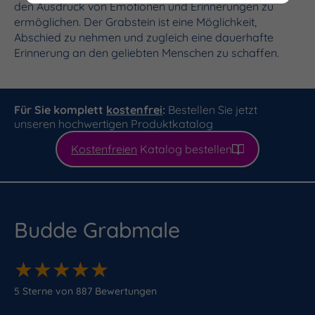
den Ausdruck von Emotionen und Erinnerungen zu
ermöglichen. Der Grabstein ist eine Möglichkeit,
Abschied zu nehmen und zugleich eine dauerhafte
Erinnerung an den geliebten Menschen zu schaffen.
Für Sie komplett
kostenfrei
:
Bestellen Sie jetzt
unseren hochwertigen Produktkatalog
Kostenfreien
Katalog bestellen
Budde Grabmale
★
★
★
★
★
★
★
★
★
★
5
Sterne von
887
Bewertungen