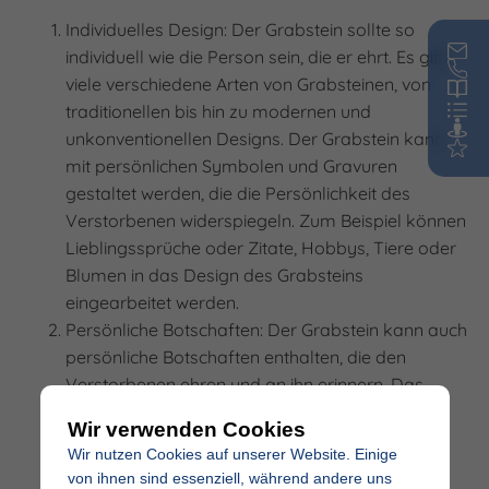
Individuelles Design: Der Grabstein sollte so
individuell wie die Person sein, die er ehrt. Es gibt
viele verschiedene Arten von Grabsteinen, von
traditionellen bis hin zu modernen und
unkonventionellen Designs. Der Grabstein kann
mit persönlichen Symbolen und Gravuren
gestaltet werden, die die Persönlichkeit des
Verstorbenen widerspiegeln. Zum Beispiel können
Lieblingssprüche oder Zitate, Hobbys, Tiere oder
Blumen in das Design des Grabsteins
eingearbeitet werden.
Persönliche Botschaften: Der Grabstein kann auch
persönliche Botschaften enthalten, die den
Verstorbenen ehren und an ihn erinnern. Das
können einfache Worte wie „In liebevoller
Wir verwenden Cookies
Erinnerung“ oder „Für immer in unseren Herzen“
Wir nutzen Cookies auf unserer Website. Einige
sein. Auch Zitate oder Gedichte können auf dem
von ihnen sind essenziell, während andere uns