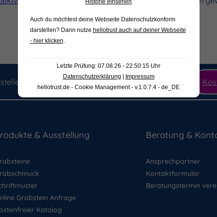
pektvollen Umgang mit dem Andenken
des Verstorbenen gew
Historie einsehen
Auch du möchtest deine Webseite Datenschutzkonform
darstellen? Dann nutze
hellotrust auch auf deiner Webseite
- hier klicken
.
Letzte Prüfung: 07.08.26 - 22:50:15 Uhr
Datenschutzerklärung
|
Impressum
stellen Sie jetzt unseren hochwertigen Produktkatalog
Kos
hellotrust.de - Cookie Management - v.1.0.7.4 - de_DE
rodukte & Ausstellung
Beratung & Kont
rabsteine
Ansprechpartner
rabschmuck
Kontaktformular
chriftmuster
Beratungstermin vere
nline Grabstein Anfrage
ostenfreier Katalog