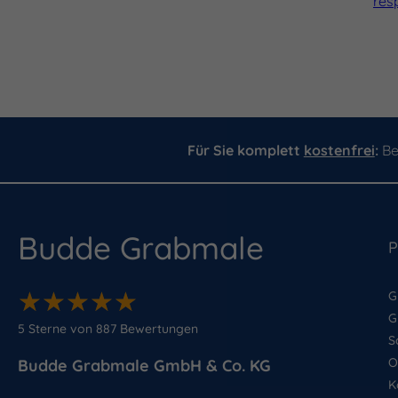
res
Für Sie komplett
kostenfrei
:
Be
Budde Grabmale
P
★
★
★
★
★
★
★
★
★
★
G
G
5
Sterne von
887
Bewertungen
S
O
Budde Grabmale GmbH & Co. KG
K