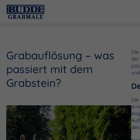
Grabauflösung – was
Die
der
passiert mit dem
pas
und
Grabstein?
De
Die
je 
Ang
Auf
des