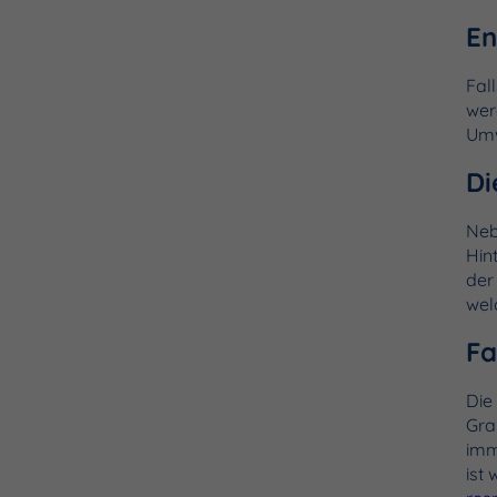
En
Fal
wer
Umw
Di
Neb
Hin
der
wel
Fa
Die
Gra
imm
ist