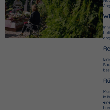
Nac
Ang
W
In 
bef
ang
Re
Ein
Bau
bes
Rü
Man
in 
ein
han