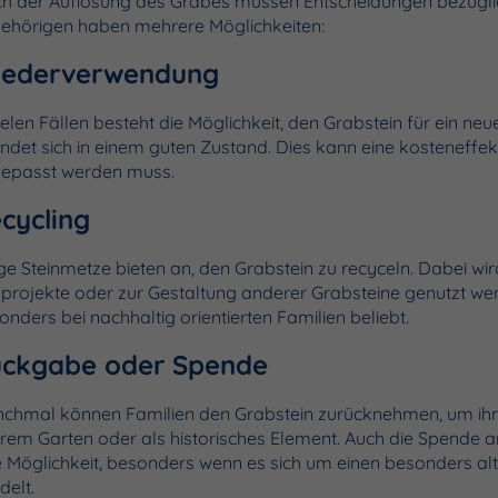
h der Auflösung des Grabes müssen Entscheidungen bezüglic
ehörigen haben mehrere Möglichkeiten:
iederverwendung
vielen Fällen besteht die Möglichkeit, den Grabstein für ein n
indet sich in einem guten Zustand. Dies kann eine kosteneffek
epasst werden muss.
cycling
ige Steinmetze bieten an, den Grabstein zu recyceln. Dabei wir
projekte oder zur Gestaltung anderer Grabsteine genutzt wer
onders bei nachhaltig orientierten Familien beliebt.
ckgabe oder Spende
chmal können Familien den Grabstein zurücknehmen, um ihn 
ihrem Garten oder als historisches Element. Auch die Spende a
e Möglichkeit, besonders wenn es sich um einen besonders alt
delt.