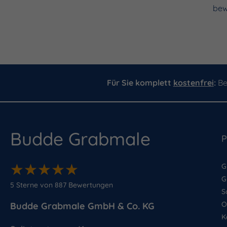
bew
Für Sie komplett
kostenfrei
:
Be
Budde Grabmale
P
★
★
★
★
★
★
★
★
★
★
G
G
5
Sterne von
887
Bewertungen
S
O
Budde Grabmale GmbH & Co. KG
K