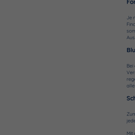
Fo
Je 
Fin
som
Aus
Bl
Bei
Ver
reg
alle
Sc
Zum
jed
Mit