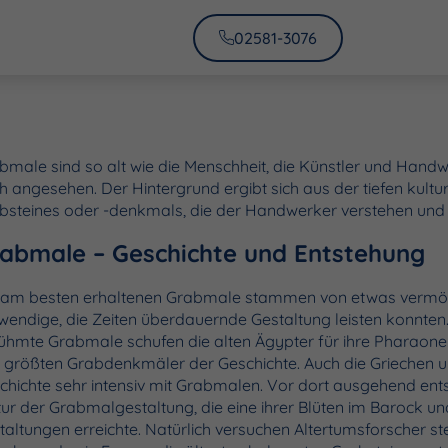
02581-3076
bmale sind so alt wie die Menschheit, die Künstler und Handwe
h angesehen. Der Hintergrund ergibt sich aus der tiefen kultu
bsteines oder -denkmals, die der Handwerker verstehen und 
abmale – Geschichte und Entstehung
 am besten erhaltenen Grabmale stammen von etwas vermögen
wendige, die Zeiten überdauernde Gestaltung leisten konnten. 
ühmte Grabmale schufen die alten Ägypter für ihre Pharaon
 größten Grabdenkmäler der Geschichte. Auch die Griechen un
chichte sehr intensiv mit Grabmalen. Vor dort ausgehend entst
tur der Grabmalgestaltung, die eine ihrer Blüten im Barock un
taltungen erreichte. Natürlich versuchen Altertumsforscher ste