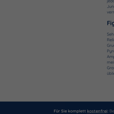
jed
Jun
ver
Fi
Seh
Rel
Gru
Pyr
Amp
mei
Gra
übl
Für Sie komplett
kostenfrei
:
Be