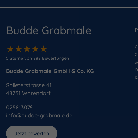
Budde Grabmale
P
★
★
★
★
★
★
★
★
★
★
G
G
5
Sterne von
888
Bewertungen
S
O
Budde Grabmale GmbH & Co. KG
K
Splieterstrasse 41
48231
Warendorf
025813076
info@budde-grabmale.de
Jetzt bewerten