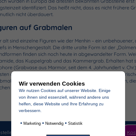
och wurden in Europa die ältesten bekannten Grabsteine erst 
gsteinzeit identifiziert. Das heißt nicht, dass es nicht frühere
mutlich nicht überdauert.
guren auf Grabmalen
r alt sind einzelne Figuren wie der Menhin – ein unbehauener, a
iefs in Menschengestalt. Die dritte uralte Form ist der „Dolmen
ndformen finden sich noch heute in abgewandelter Form. Wei
amide, das Kuppelgrab und das Kammergrab. Erhalten hat si
hore (Grabvase aus Marmor, seit dem 4. Jahrhundert v. Chr.)
sten der heutigen Grabdenkmäler haben indes ihre historische
bmalen der christlichen Kirchen, darunter die Grabplatten, d
Wir verwenden Cookies
ichen Vollplastiken.
Wir nutzen Cookies auf unserer Website. Einige
von ihnen sind essenziell, während andere uns
helfen, diese Website und Ihre Erfahrung zu
verbessern.
•
•
•
Marketing
Notwendig
Statistik
stellen Sie jetzt unseren hochwertigen Produktkatalog
Kos