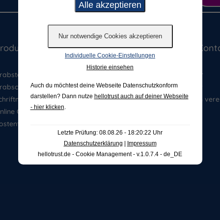
rodukte & Ausstellung
Beratung & Kont
Individuelle Cookie-Einstellungen
Historie einsehen
rabsteine
Ansprechpartner
Auch du möchtest deine Webseite Datenschutzkonform
rabschmuck
Kontaktformular
darstellen? Dann nutze
hellotrust auch auf deiner Webseite
chriftmuster
Beratungstermin vere
- hier klicken
.
nline Grabstein Anfrage
ostenfreier Katalog
Letzte Prüfung: 08.08.26 - 18:20:22 Uhr
Datenschutzerklärung
|
Impressum
hellotrust.de - Cookie Management - v.1.0.7.4 - de_DE