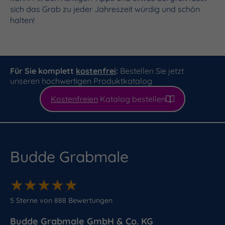
sich das Grab zu jeder Jahreszeit würdig und schön
halten!
Für Sie komplett
kostenfrei
:
Bestellen Sie jetzt
unseren hochwertigen Produktkatalog
Kostenfreien
Katalog bestellen
Budde Grabmale
★
★
★
★
★
★
★
★
★
★
5
Sterne von
888
Bewertungen
Budde Grabmale GmbH & Co. KG