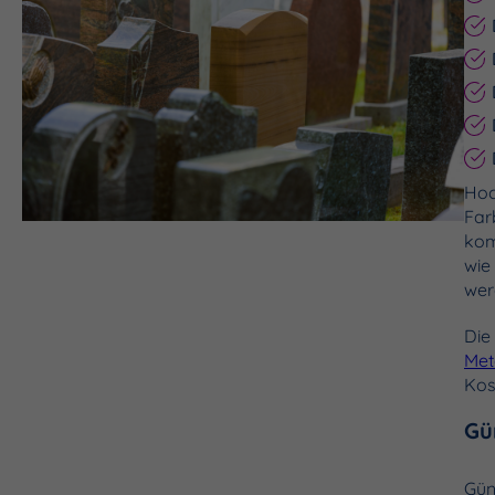
Hoc
Far
kom
wie
wer
Die
Met
Kos
Gü
Gün