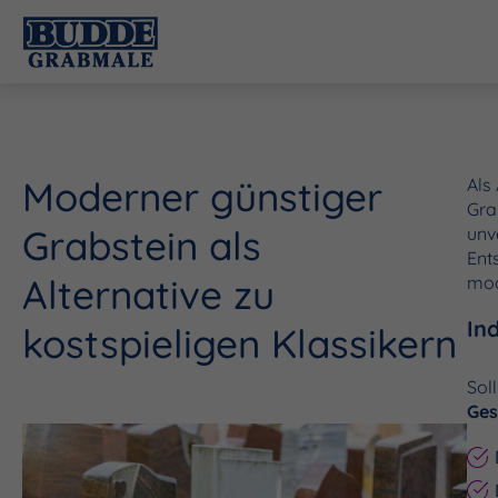
Moderner günstiger
Als
Gra
Grabstein als
unv
Ent
Alternative zu
mod
In
kostspieligen Klassikern
Soll
Ge