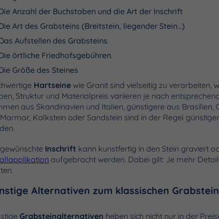
Die Anzahl der Buchstaben und die Art der Inschrift
Die Art des Grabsteins (Breitstein, liegender Stein…)
Das Aufstellen des Grabsteins
Die örtliche Friedhofsgebühren.
Die Größe des Steines
hwertige
Hartseine
wie Granit sind vielseitig zu verarbeiten, 
ben, Struktur und Materialpreis variieren je nach entspreche
men aus Skandinavien und Italien, günstigere aus Brasilien, 
 Marmor, Kalkstein oder Sandstein sind in der Regel günstige
den.
 gewünschte
Inschrift
kann kunstfertig in den Stein graviert o
allapplikation
aufgebracht werden. Dabei gilt: Je mehr Details
ten.
nstige Alternativen zum klassischen Grabstein
stige
Grabsteinalternativen
heben sich nicht nur in der Pre