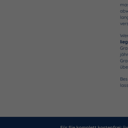
mas
abw
lan
ver
Wer
lie
Gra
jäh
Gra
übe
Bes
lass
Für Sie komplett
kostenfrei
:
Be