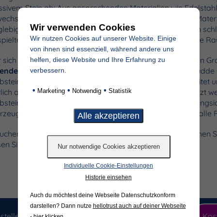
sivem Stein ab: Aus ansprechenden Materialien wie Edelstahl 
echslungsreichen Gestaltungselementen, spannenden Materia
Wir verwenden Cookies
glebigen Materialeigenschaften. Das Spektrum reicht von sch
Wir nutzen Cookies auf unserer Website. Einige
spielte Grabmale bis hin zu säulenförmigen Entwürfen, die Ra
von ihnen sind essenziell, während andere uns
 sich dagegen auf die langlebige Schönheit von massiven Gr
helfen, diese Website und Ihre Erfahrung zu
genden Steinen
eine preiswerte Lösung finden. Wir bei Budde
verbessern.
bsteine auf höchstem Niveau: In puncto Gestaltung arbeitet 
•
•
•
rlich an liebevollen Entwürfen, die patentrechtlich geschützt w
Marketing
Notwendig
Statistik
bsteine, die mit besten Materialien, einzigartigen Gestaltung
rzeugen. Durch unsere eigene Produktionshalle können alle F
uchen Sie uns gerne einmal vor Ort in Warendorf und sehen Si
en Sie sich online inspirieren!
Individuelle Cookie-Einstellungen
Historie einsehen
Auch du möchtest deine Webseite Datenschutzkonform
darstellen? Dann nutze
hellotrust auch auf deiner Webseite
stellen Sie jetzt unseren hochwertigen Produktkatalog
Kos
- hier klicken
.