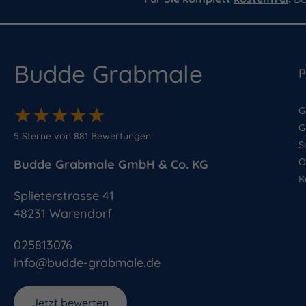
Budde Grabmale
P
★
★
★
★
★
★
★
★
★
★
G
G
5
Sterne von
881
Bewertungen
S
O
Budde Grabmale GmbH & Co. KG
K
Splieterstrasse 41
48231
Warendorf
025813076
info@budde-grabmale.de
Jetzt bewerten