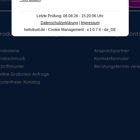
Letzte Prüfung: 06.08.26 - 15:20:06 Uhr
Datenschutzerklärung
|
Impressum
hellotrust.de - Cookie Management - v.1.0.7.4 - de_DE
rodukte & Ausstellung
Beratung & Kont
rabsteine
Ansprechpartner
rabschmuck
Kontaktformular
chriftmuster
Beratungstermin vere
nline Grabstein Anfrage
ostenfreier Katalog