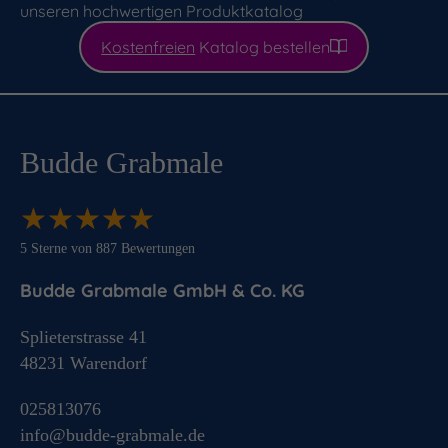
unseren hochwertigen Produktkatalog
Kostenfreien
Katalog bestellen
Budde Grabmale
★
★
★
★
★
★
★
★
★
★
5
Sterne von
887
Bewertungen
Budde Grabmale GmbH & Co. KG
Splieterstrasse 41
48231
Warendorf
025813076
info@budde-grabmale.de