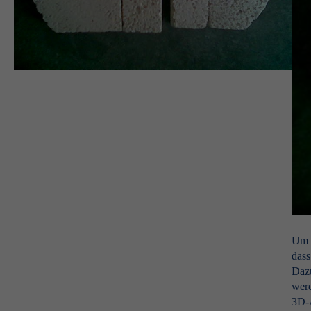
Um e
dass
Dazu
werd
3D-A