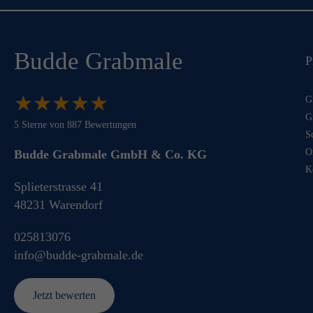
Budde Grabmale
P
★
★
★
★
★
★
★
★
★
★
G
G
5
Sterne von
887
Bewertungen
S
O
Budde Grabmale GmbH & Co. KG
K
Splieterstrasse 41
48231
Warendorf
025813076
info@budde-grabmale.de
Jetzt bewerten