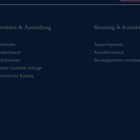
rodukte & Ausstellung
Beratung & Kontak
rabsteine
Ansprechpartner
rabschmuck
Kontaktformular
chriftmuster
Beratungstermin vereinba
nline Grabstein Anfrage
ostenfreier Katalog