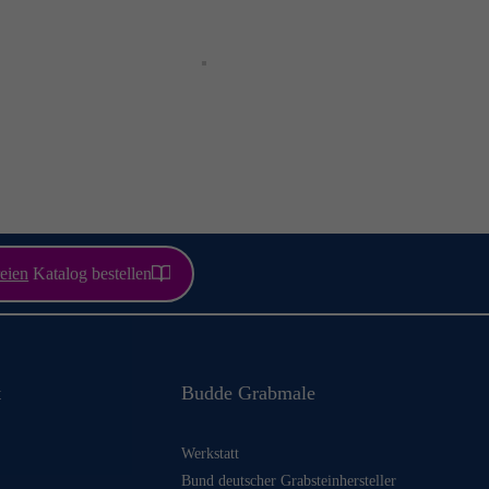
eien
Katalog bestellen
t
Budde Grabmale
Werkstatt
Bund deutscher Grabsteinhersteller