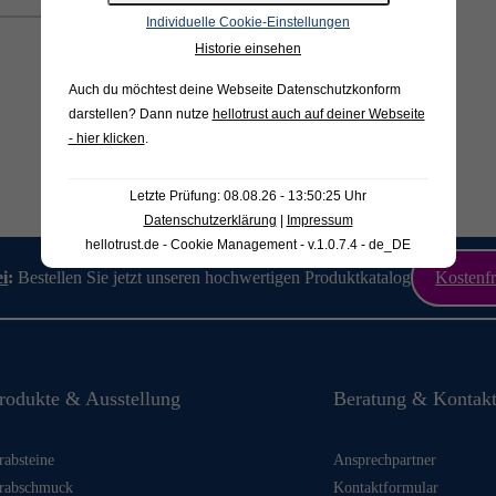
Individuelle Cookie-Einstellungen
Historie einsehen
Auch du möchtest deine Webseite Datenschutzkonform
darstellen? Dann nutze
hellotrust auch auf deiner Webseite
- hier klicken
.
Letzte Prüfung: 08.08.26 - 13:50:25 Uhr
Datenschutzerklärung
|
Impressum
hellotrust.de - Cookie Management - v.1.0.7.4 - de_DE
ei
:
Bestellen Sie jetzt unseren hochwertigen Produktkatalog
Kostenfr
rodukte & Ausstellung
Beratung & Kontak
rabsteine
Ansprechpartner
rabschmuck
Kontaktformular