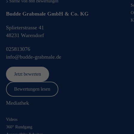
5
Sterne von
888
Bewertungen
S
O
Budde Grabmale GmbH & Co. KG
K
Splieterstrasse 41
48231
Warendorf
025813076
info@budde-grabmale.de
Jetzt bewerten
Bewertungen lesen
Mediathek
Videos
360° Rundgang