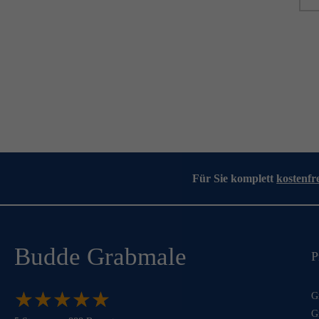
Für Sie komplett
kostenfr
Budde Grabmale
P
★
★
★
★
★
★
★
★
★
★
G
G