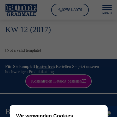
02581-3076
KW 12 (2017)
[Not a valid template]
Für Sie komplett
kostenfrei
:
Bestellen Sie jetzt unseren
hochwertigen Produktkatalog
Kostenfreien
Katalog bestellen
Budde Grabmale
Wir verwenden Cookies