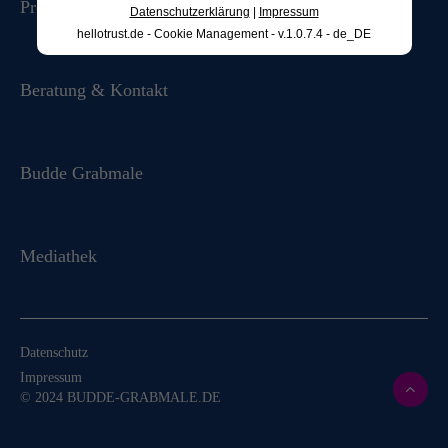
Produkte & Ausstellung
Datenschutzerklärung
|
Impressum
hellotrust.de - Cookie Management - v.1.0.7.4 - de_DE
Beratung & Kontakt
Budde Grabmale
Mediathek
Datenschutz
Impressum
© 2024 BUDDE-GRABMALE.DE