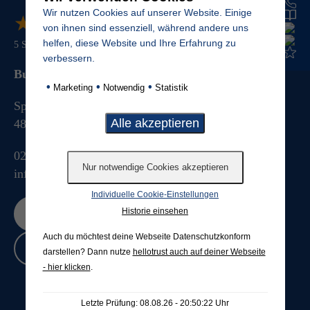
Wir nutzen Cookies auf unserer Website. Einige
★
★
★
★
★
★
★
★
★
★
von ihnen sind essenziell, während andere uns
helfen, diese Website und Ihre Erfahrung zu
5
Sterne von
888
Bewertungen
verbessern.
Budde Grabmale GmbH & Co. KG
•
•
•
Marketing
Notwendig
Statistik
Splieterstrasse 41
48231
Warendorf
025813076
info@budde-grabmale.de
Individuelle Cookie-Einstellungen
Historie einsehen
Jetzt bewerten
Auch du möchtest deine Webseite Datenschutzkonform
Bewertungen lesen
darstellen? Dann nutze
hellotrust auch auf deiner Webseite
- hier klicken
.
Letzte Prüfung: 08.08.26 - 20:50:22 Uhr