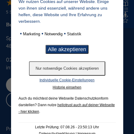
★
★
★
★
★
★
★
★
★
★
Wir nutzen Cookies auf unserer Website. Einige
von ihnen sind essenziell, während andere uns
5
Sterne von
887
Bewertungen
helfen, diese Website und Ihre Erfahrung zu
verbessern.
Budde Grabmale GmbH & Co. KG
•
•
•
Marketing
Notwendig
Statistik
Splieterstrasse 41
48231
Warendorf
025813076
info@budde-grabmale.de
Individuelle Cookie-Einstellungen
Jetzt bewerten
Historie einsehen
Auch du möchtest deine Webseite Datenschutzkonform
Bewertungen lesen
darstellen? Dann nutze
hellotrust auch auf deiner Webseite
- hier klicken
.
Letzte Prüfung: 07.08.26 - 23:50:13 Uhr
Produkte & Ausstellung
Datenschutzerklärung
|
Impressum