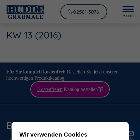
02581-3076
KW 13 (2016)
Für Sie komplett
kostenfrei
:
Bestellen Sie jetzt unseren
hochwertigen Produktkatalog
Kostenfreien
Katalog bestellen
Budde Grabmale
Wir verwenden Cookies