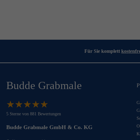
Für Sie komplett
kostenfr
Budde Grabmale
P
★
★
★
★
★
★
★
★
★
★
G
G
5
Sterne von
881
Bewertungen
S
O
Budde Grabmale GmbH & Co. KG
K