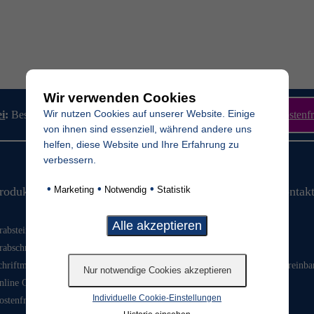
Wir verwenden Cookies
Wir nutzen Cookies auf unserer Website. Einige
ei
:
Bestellen Sie jetzt unseren hochwertigen Produktkatalog
Kostenfr
von ihnen sind essenziell, während andere uns
helfen, diese Website und Ihre Erfahrung zu
verbessern.
•
•
•
rodukte & Ausstellung
Beratung & Kontak
Marketing
Notwendig
Statistik
rabsteine
Ansprechpartner
rabschmuck
Kontaktformular
chriftmuster
Beratungstermin vereinba
nline Grabstein Anfrage
Individuelle Cookie-Einstellungen
ostenfreier Katalog