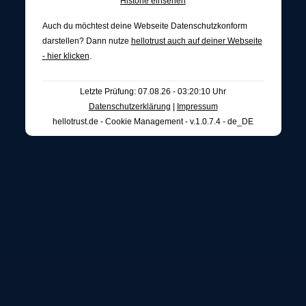
Historie einsehen
Auch du möchtest deine Webseite Datenschutzkonform
darstellen? Dann nutze
hellotrust auch auf deiner Webseite
- hier klicken
.
Letzte Prüfung: 07.08.26 - 03:20:10 Uhr
Datenschutzerklärung
|
Impressum
hellotrust.de - Cookie Management - v.1.0.7.4 - de_DE