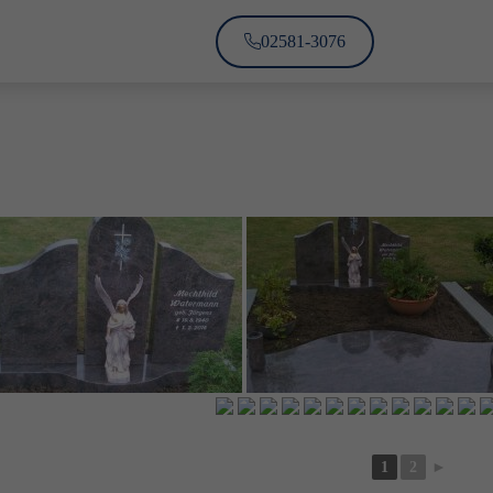
02581-3076
1
2
►