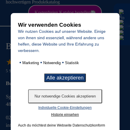
hochwertigen Produktkatalog
Kostenfreien
Katalog bestellen
Wir verwenden Cookies
Wir nutzen Cookies auf unserer Website. Einige
von ihnen sind essenziell, während andere uns
Budde Grabmale
helfen, diese Website und Ihre Erfahrung zu
verbessern.
★
★
★
★
★
★
★
★
★
★
•
•
•
Marketing
Notwendig
Statistik
5
Sterne von
881
Bewertungen
Budde Grabmale GmbH & Co. KG
Splieterstrasse 41
48231
Warendorf
Individuelle Cookie-Einstellungen
Historie einsehen
025813076
info@budde-grabmale.de
Auch du möchtest deine Webseite Datenschutzkonform