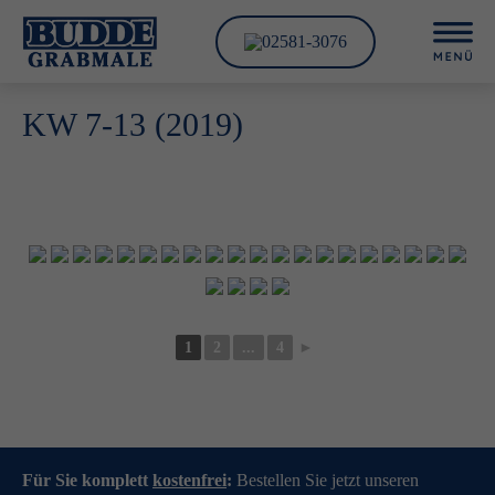
02581-3076
KW 7-13 (2019)
1
2
...
4
►
Für Sie komplett
kostenfrei
:
Bestellen Sie jetzt unseren