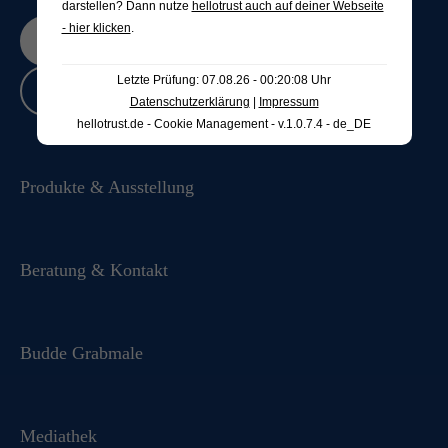
darstellen? Dann nutze
hellotrust auch auf deiner Webseite
- hier klicken
.
Jetzt bewerten
Letzte Prüfung: 07.08.26 - 00:20:08 Uhr
Bewertungen lesen
Datenschutzerklärung
|
Impressum
hellotrust.de - Cookie Management - v.1.0.7.4 - de_DE
Produkte & Ausstellung
Beratung & Kontakt
Budde Grabmale
Mediathek