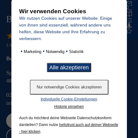
Wir verwenden Cookies
Budde Grabmale
Wir nutzen Cookies auf unserer Website. Einige
von ihnen sind essenziell, während andere uns
helfen, diese Website und Ihre Erfahrung zu
★
★
★
★
★
★
★
★
★
★
verbessern.
5
Sterne von
888
Bewertungen
•
•
•
Marketing
Notwendig
Statistik
Budde Grabmale GmbH & Co. KG
Splieterstrasse 41
48231
Warendorf
025813076
Individuelle Cookie-Einstellungen
info@budde-grabmale.de
Historie einsehen
Auch du möchtest deine Webseite Datenschutzkonform
Jetzt bewerten
darstellen? Dann nutze
hellotrust auch auf deiner Webseite
- hier klicken
.
Bewertungen lesen