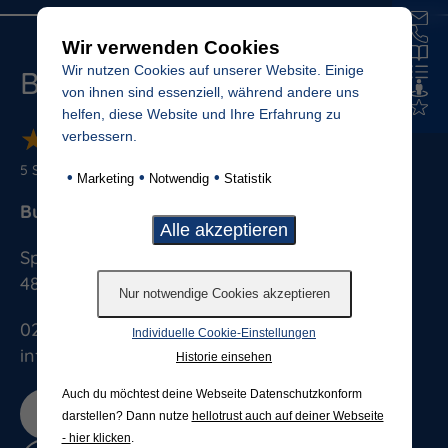
Wir verwenden Cookies
Wir nutzen Cookies auf unserer Website. Einige
Budde Grabmale
von ihnen sind essenziell, während andere uns
helfen, diese Website und Ihre Erfahrung zu
★
★
★
★
★
★
★
★
★
★
verbessern.
5
Sterne von
887
Bewertungen
•
•
•
Marketing
Notwendig
Statistik
Budde Grabmale GmbH & Co. KG
Splieterstrasse 41
48231
Warendorf
025813076
Individuelle Cookie-Einstellungen
info@budde-grabmale.de
Historie einsehen
Auch du möchtest deine Webseite Datenschutzkonform
Jetzt bewerten
darstellen? Dann nutze
hellotrust auch auf deiner Webseite
- hier klicken
.