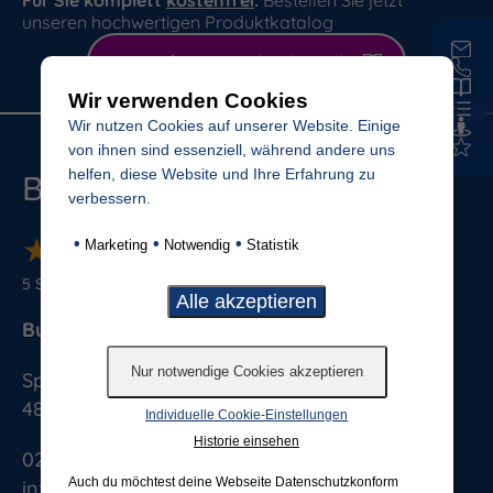
Für Sie komplett
kostenfrei
:
Bestellen Sie jetzt
unseren hochwertigen Produktkatalog
Kostenfreien
Katalog bestellen
Wir verwenden Cookies
Wir nutzen Cookies auf unserer Website. Einige
von ihnen sind essenziell, während andere uns
helfen, diese Website und Ihre Erfahrung zu
Budde Grabmale
verbessern.
★
★
★
★
★
★
★
★
★
★
•
•
•
Marketing
Notwendig
Statistik
5
Sterne von
888
Bewertungen
Budde Grabmale GmbH & Co. KG
Splieterstrasse 41
48231
Warendorf
Individuelle Cookie-Einstellungen
Historie einsehen
025813076
Auch du möchtest deine Webseite Datenschutzkonform
info@budde-grabmale.de