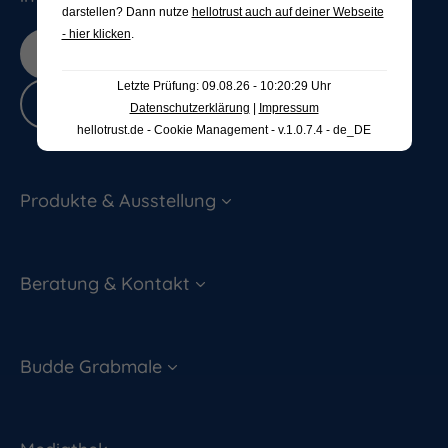
darstellen? Dann nutze
hellotrust auch auf deiner Webseite
- hier klicken
.
Jetzt bewerten
Letzte Prüfung: 09.08.26 - 10:20:29 Uhr
Bewertungen lesen
Datenschutzerklärung
|
Impressum
hellotrust.de - Cookie Management - v.1.0.7.4 - de_DE
Produkte & Ausstellung
Beratung & Kontakt
Budde Grabmale