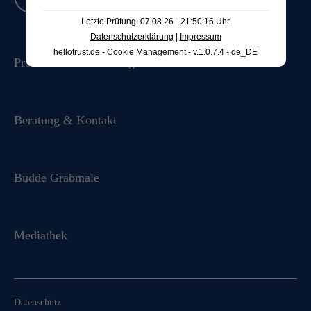
Letzte Prüfung: 07.08.26 - 21:50:16 Uhr
Datenschutzerklärung
|
Impressum
hellotrust.de - Cookie Management - v.1.0.7.4 - de_DE
Produkte & Ausstellung
Beratung & Kontakt
Budde Grabmale
Mediathek
Datenschutz