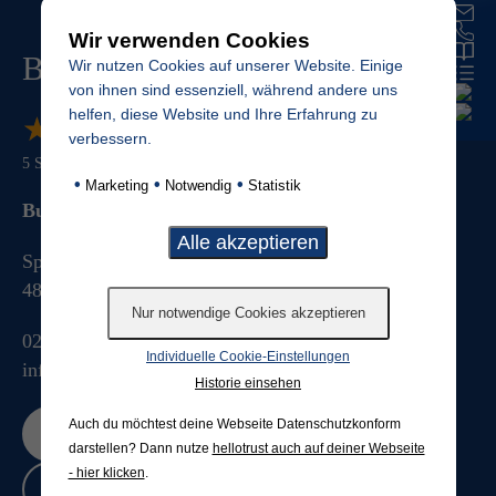
Wir verwenden Cookies
Budde Grabmale
Wir nutzen Cookies auf unserer Website. Einige
von ihnen sind essenziell, während andere uns
helfen, diese Website und Ihre Erfahrung zu
★
★
★
★
★
★
★
★
★
★
verbessern.
5
Sterne von
887
Bewertungen
•
•
•
Marketing
Notwendig
Statistik
Budde Grabmale GmbH & Co. KG
Splieterstrasse 41
48231
Warendorf
025813076
Individuelle Cookie-Einstellungen
info@budde-grabmale.de
Historie einsehen
Auch du möchtest deine Webseite Datenschutzkonform
Jetzt bewerten
darstellen? Dann nutze
hellotrust auch auf deiner Webseite
- hier klicken
.
Bewertungen lesen