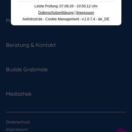
Letzte Prüfung: 07.08.26 - 10:50:12 Uhr
Datenschutzerklärung
|
Impressum
hellotrust.de - Cookie Management - v.1.0.7.4 - de_DE
Produkte & Ausstellung
Beratung & Kontakt
Budde Grabmale
Mediathek
Datenschutz
Impressum