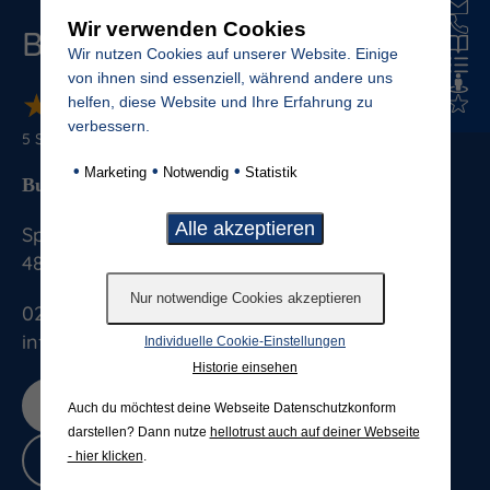
Wir verwenden Cookies
Budde Grabmale
Wir nutzen Cookies auf unserer Website. Einige
von ihnen sind essenziell, während andere uns
★
★
★
★
★
★
★
★
★
★
helfen, diese Website und Ihre Erfahrung zu
verbessern.
5
Sterne von
886
Bewertungen
•
•
•
Marketing
Notwendig
Statistik
Budde Grabmale GmbH & Co. KG
Splieterstrasse 41
48231
Warendorf
025813076
info@budde-grabmale.de
Individuelle Cookie-Einstellungen
Historie einsehen
Jetzt bewerten
Auch du möchtest deine Webseite Datenschutzkonform
darstellen? Dann nutze
hellotrust auch auf deiner Webseite
- hier klicken
.
Bewertungen lesen