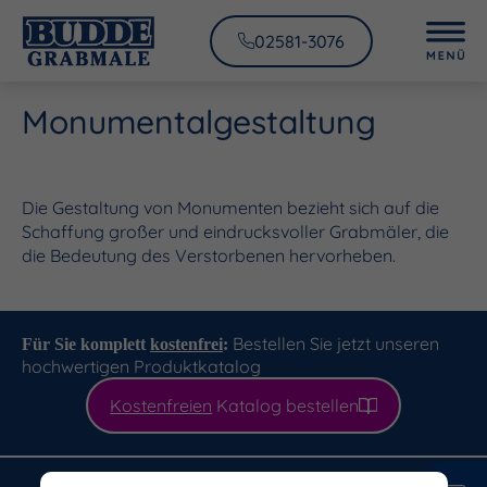
02581-3076
Monumentalgestaltung
Die Gestaltung von Monumenten bezieht sich auf die
Schaffung großer und eindrucksvoller Grabmäler, die
die Bedeutung des Verstorbenen hervorheben.
Bestellen Sie jetzt unseren
Für Sie komplett
kostenfrei
:
hochwertigen Produktkatalog
Kostenfreien
Katalog bestellen