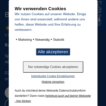
Wir verwenden Cookies
Budde Grabmale
Wir nutzen Cookies auf unserer Website. Einige
von ihnen sind essenziell, während andere uns
helfen, diese Website und Ihre Erfahrung zu
★
★
★
★
★
★
★
★
★
★
verbessern.
5
Sterne von
887
Bewertungen
•
•
•
Marketing
Notwendig
Statistik
Budde Grabmale GmbH & Co. KG
Splieterstrasse 41
48231
Warendorf
025813076
Individuelle Cookie-Einstellungen
info@budde-grabmale.de
Historie einsehen
Auch du möchtest deine Webseite Datenschutzkonform
Jetzt bewerten
darstellen? Dann nutze
hellotrust auch auf deiner Webseite
- hier klicken
.
Bewertungen lesen