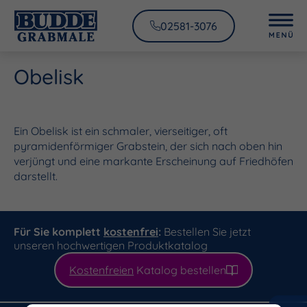
02581-3076
Obelisk
Ein Obelisk ist ein schmaler, vierseitiger, oft
pyramidenförmiger Grabstein, der sich nach oben hin
verjüngt und eine markante Erscheinung auf Friedhöfen
darstellt.
Für Sie komplett
kostenfrei
:
Bestellen Sie jetzt
unseren hochwertigen Produktkatalog
Kostenfreien
Katalog bestellen