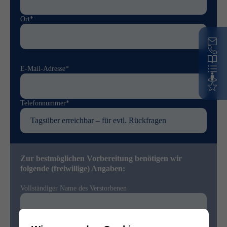
Ort*
E-Mail-Adresse*
Telefonnummer*
Zur bestmöglichen Vorbereitung benötigen wir
folgende (freiwillige) Angaben:
Vollständiger Name des Verstorbenen
Sterbedatum