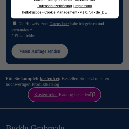
Datenschutzerklärung
|
Impressum
hellotrust.de - Cookie Management - v.1.0.7.4 - de_DE
Die Hinweise zum
Datenschutz
habe ich gelesen und
verstanden.*
* Pflichtfelder
Für Sie komplett
kostenfrei
:
Bestellen Sie jetzt unseren
hochwertigen Produktkatalog
Kostenfreien
Katalog bestellen
Budde Grabmale