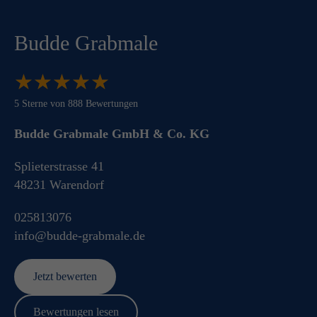
Budde Grabmale
★
★
★
★
★
★
★
★
★
★
5
Sterne von
888
Bewertungen
Budde Grabmale GmbH & Co. KG
Splieterstrasse 41
48231
Warendorf
025813076
info@budde-grabmale.de
Jetzt bewerten
Bewertungen lesen