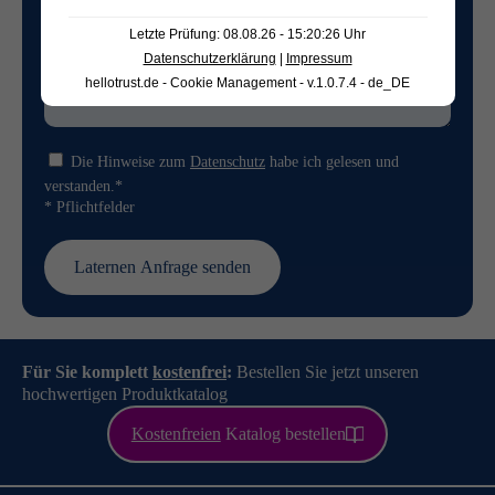
Letzte Prüfung: 08.08.26 - 15:20:26 Uhr
Datenschutzerklärung
|
Impressum
hellotrust.de - Cookie Management - v.1.0.7.4 - de_DE
Die Hinweise zum
Datenschutz
habe ich gelesen und
verstanden.*
* Pflichtfelder
Für Sie komplett
kostenfrei
:
Bestellen Sie jetzt unseren
hochwertigen Produktkatalog
Kostenfreien
Katalog bestellen