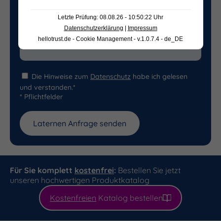
Letzte Prüfung: 08.08.26 - 10:50:22 Uhr
Datenschutzerklärung
|
Impressum
hellotrust.de - Cookie Management - v.1.0.7.4 - de_DE
Die Hinweise zum
Datenschutz
habe ich gelesen
und verstanden.*
* Pflichtfelder
Für Sie komplett
kostenfrei
:
Bestellen Sie jetzt
unseren hochwertigen Produktkatalog
Kostenfreien
Katalog bestellen