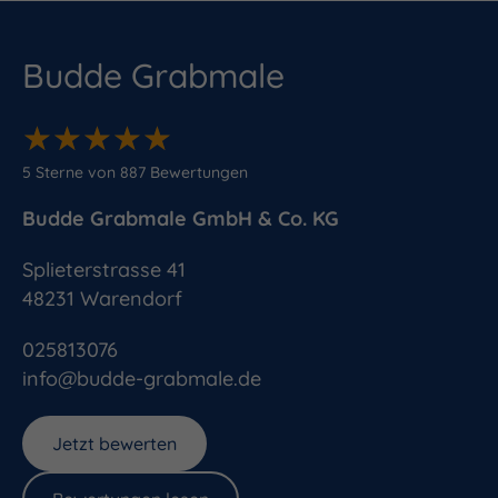
Budde Grabmale
★
★
★
★
★
★
★
★
★
★
5
Sterne von
887
Bewertungen
Budde Grabmale GmbH & Co. KG
Splieterstrasse 41
48231
Warendorf
025813076
info@budde-grabmale.de
Jetzt bewerten