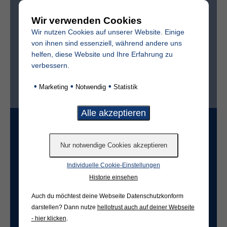
Wir verwenden Cookies
Sterbedatum
Wir nutzen Cookies auf unserer Website. Einige
von ihnen sind essenziell, während andere uns
helfen, diese Website und Ihre Erfahrung zu
verbessern.
Ist der Friedhof im selben Ort?*
•
•
•
Marketing
Notwendig
Statistik
ja
nein
Grabart
Individuelle Cookie-Einstellungen
Freifeld für evtl. Anmerkungen
Historie einsehen
Auch du möchtest deine Webseite Datenschutzkonform
darstellen? Dann nutze
hellotrust auch auf deiner Webseite
- hier klicken
.