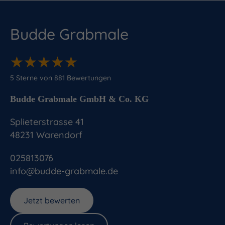
Budde Grabmale
★
★
★
★
★
★
★
★
★
★
5
Sterne von
881
Bewertungen
Budde Grabmale GmbH & Co. KG
Splieterstrasse 41
48231
Warendorf
025813076
info@budde-grabmale.de
Jetzt bewerten