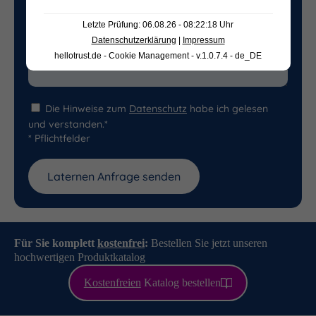
Letzte Prüfung: 06.08.26 - 08:22:18 Uhr
Datenschutzerklärung
|
Impressum
hellotrust.de - Cookie Management - v.1.0.7.4 - de_DE
Die Hinweise zum
Datenschutz
habe ich gelesen
und verstanden.*
* Pflichtfelder
Für Sie komplett
kostenfrei
:
Bestellen Sie jetzt unseren
hochwertigen Produktkatalog
Kostenfreien
Katalog bestellen