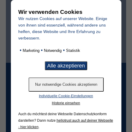
Wir verwenden Cookies
Sterbedatum
Wir nutzen Cookies auf unserer Website. Einige
von ihnen sind essenziell, während andere uns
helfen, diese Website und Ihre Erfahrung zu
verbessern.
Ist der Friedhof im selben Ort?*
•
•
•
Marketing
Notwendig
Statistik
ja
nein
Grabart
Individuelle Cookie-Einstellungen
Freifeld für evtl. Anmerkungen
Historie einsehen
Auch du möchtest deine Webseite Datenschutzkonform
darstellen? Dann nutze
hellotrust auch auf deiner Webseite
- hier klicken
.