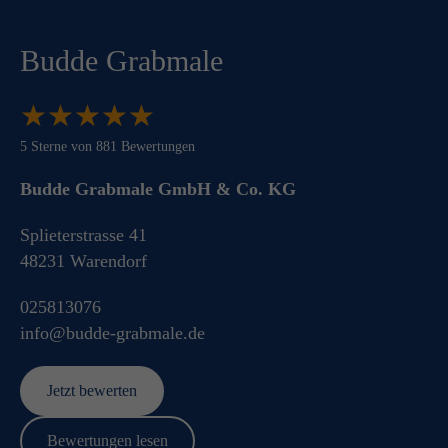
Budde Grabmale
★
★
★
★
★
★
★
★
★
★
5
Sterne von
881
Bewertungen
Budde Grabmale GmbH & Co. KG
Splieterstrasse 41
48231
Warendorf
025813076
info@budde-grabmale.de
Jetzt bewerten
Bewertungen lesen