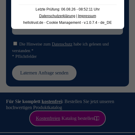
Letzte Prüfung: 06.08.26 - 08:52:11 Uhr
Datenschutzerklärung
|
Impressum
hellotrust.de - Cookie Management - v.1.0.7.4 - de_DE
Die Hinweise zum
Datenschutz
habe ich gelesen und
verstanden.*
* Pflichtfelder
Für Sie komplett
kostenfrei
:
Bestellen Sie jetzt unseren
hochwertigen Produktkatalog
Kostenfreien
Katalog bestellen