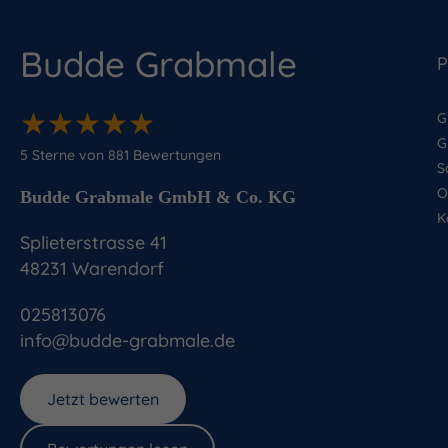
Budde Grabmale
P
★
★
★
★
★
★
★
★
★
★
G
G
5
Sterne von
881
Bewertungen
S
O
Budde Grabmale GmbH & Co. KG
K
Splieterstrasse 41
48231
Warendorf
025813076
info@budde-grabmale.de
Jetzt bewerten