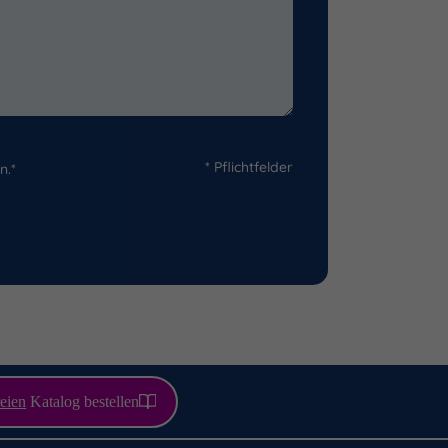
* Pflichtfelder
n.*
eien
Katalog bestellen