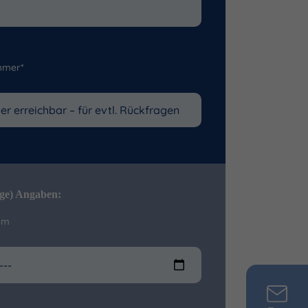
mmer*
ige) Angaben:
um