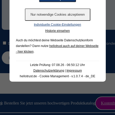
Individuelle Cookie-Einstellungen
Historie einsehen
Auch du möchtest deine Webseite Datenschutzkonform
Die Hinweise zum
Datenschutz
habe ich gelesen und verstande
darstellen? Dann nutze
hellotrust auch auf deiner Webseite
- hier klicken
.
Letzte Prüfung: 07.08.26 - 06:50:12 Uhr
Datenschutzerklärung
|
Impressum
hellotrust.de - Cookie Management - v.1.0.7.4 - de_DE
ei
:
Bestellen Sie jetzt unseren hochwertigen Produktkatalog
Kostenfr