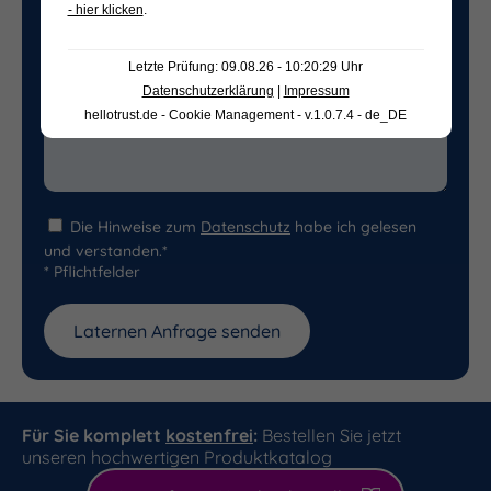
- hier klicken
.
Letzte Prüfung: 09.08.26 - 10:20:29 Uhr
Datenschutzerklärung
|
Impressum
hellotrust.de - Cookie Management - v.1.0.7.4 - de_DE
Die Hinweise zum
Datenschutz
habe ich gelesen
und verstanden.*
* Pflichtfelder
Für Sie komplett
kostenfrei
:
Bestellen Sie jetzt
unseren hochwertigen Produktkatalog