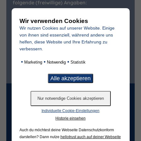
folgende (freiwillige) Angaben:
Vollständiger Name des Verstorbenen
Wir verwenden Cookies
Wir nutzen Cookies auf unserer Website. Einige
von ihnen sind essenziell, während andere uns
Sterbedatum
helfen, diese Website und Ihre Erfahrung zu
verbessern.
•
•
•
Marketing
Notwendig
Statistik
Ist der Friedhof im selben Ort?*
ja
nein
Grabart
Individuelle Cookie-Einstellungen
Historie einsehen
Freifeld für evtl. Anmerkungen
Auch du möchtest deine Webseite Datenschutzkonform
darstellen? Dann nutze
hellotrust auch auf deiner Webseite