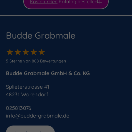
Kostenfreien
Katalog bestellen
Budde Grabmale
★
★
★
★
★
★
★
★
★
★
5
Sterne von
888
Bewertungen
Budde Grabmale GmbH & Co. KG
Splieterstrasse 41
48231
Warendorf
025813076
info@budde-grabmale.de