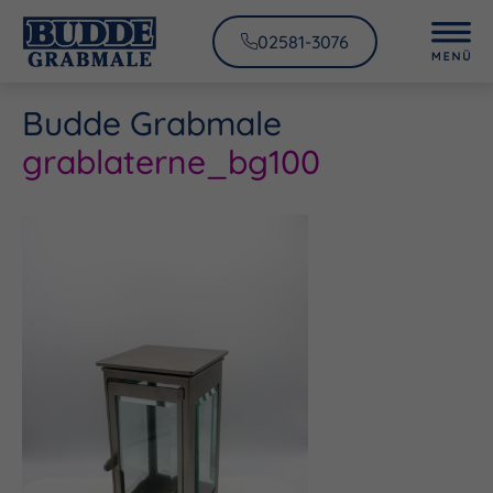
02581-3076
Budde Grabmale
grablaterne_bg100