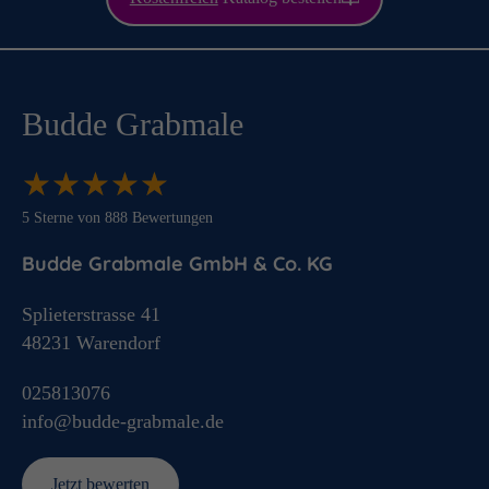
Budde Grabmale
★
★
★
★
★
★
★
★
★
★
5
Sterne von
888
Bewertungen
Budde Grabmale GmbH & Co. KG
Splieterstrasse 41
48231
Warendorf
025813076
info@budde-grabmale.de
Jetzt bewerten