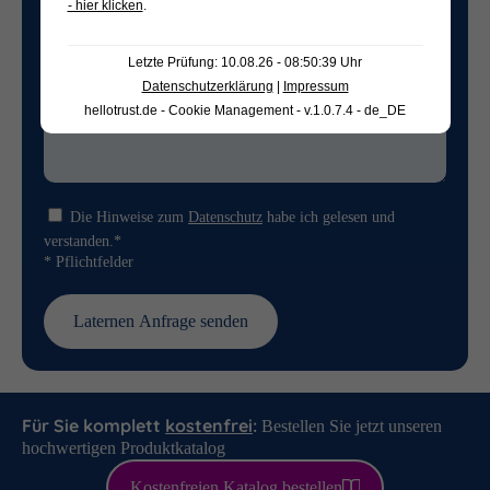
- hier klicken
.
Letzte Prüfung: 10.08.26 - 08:50:39 Uhr
Datenschutzerklärung
|
Impressum
hellotrust.de - Cookie Management - v.1.0.7.4 - de_DE
Die Hinweise zum
Datenschutz
habe ich gelesen und
verstanden.*
* Pflichtfelder
Für Sie komplett
kostenfrei
:
Bestellen Sie jetzt unseren
hochwertigen Produktkatalog
Kostenfreien
Katalog bestellen