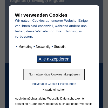
folgende (freiwillige) Angaben:
Vollständiger Name des Verstorbenen
Wir verwenden Cookies
Wir nutzen Cookies auf unserer Website. Einige
von ihnen sind essenziell, während andere uns
Sterbedatum
helfen, diese Website und Ihre Erfahrung zu
verbessern.
•
•
•
Marketing
Notwendig
Statistik
Ist der Friedhof im selben Ort?*
ja
nein
Grabart
Individuelle Cookie-Einstellungen
Historie einsehen
Freifeld für evtl. Anmerkungen
Auch du möchtest deine Webseite Datenschutzkonform
darstellen? Dann nutze
hellotrust auch auf deiner Webseite