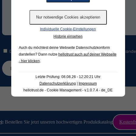
Individuelle Cookie-Einstellungen
Historie einsehen
Auch du möchtest deine Webseite Datenschutzkonform
Die Hinweise zum
Datenschutz
habe ich gelesen und verstande
darstellen? Dann nutze
hellotrust auch auf deiner Webseite
- hier klicken
.
Letzte Prüfung: 08.08.26 - 12:20:21 Uhr
Datenschutzerklärung
|
Impressum
hellotrust.de - Cookie Management - v.1.0.7.4 - de_DE
ei
:
Bestellen Sie jetzt unseren hochwertigen Produktkatalog
Kostenfr