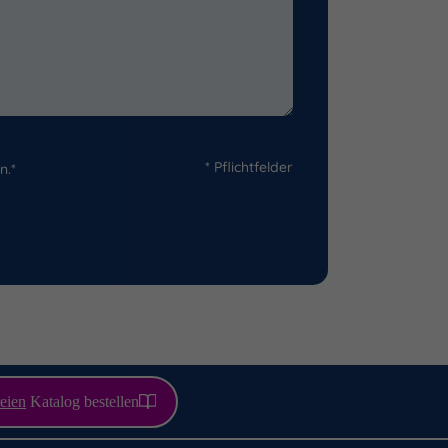
* Pflichtfelder
n.*
eien
Katalog bestellen