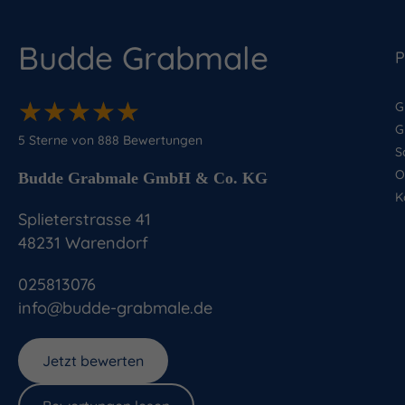
Budde Grabmale
P
★
★
★
★
★
★
★
★
★
★
G
G
5
Sterne von
888
Bewertungen
S
O
Budde Grabmale GmbH & Co. KG
K
Splieterstrasse 41
48231
Warendorf
025813076
info@budde-grabmale.de
Jetzt bewerten