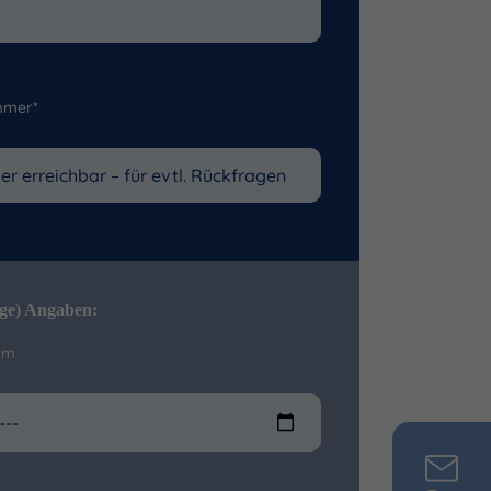
mmer*
ige) Angaben:
um