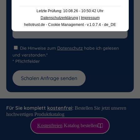
Letzte Prüfung: 10.08.26 - 10:50:42 Uhr
Datenschutzerklärung
|
Impressum
hellotrust.de - Cookie Management - v.1.0.7.4 - de_DE
Die Hinweise zum
Datenschutz
habe ich gelesen
und verstanden.*
* Pflichtfelder
Für Sie komplett
kostenfrei
:
Bestellen Sie jetzt unseren
hochwertigen Produktkatalog
Kostenfreien
Katalog bestellen