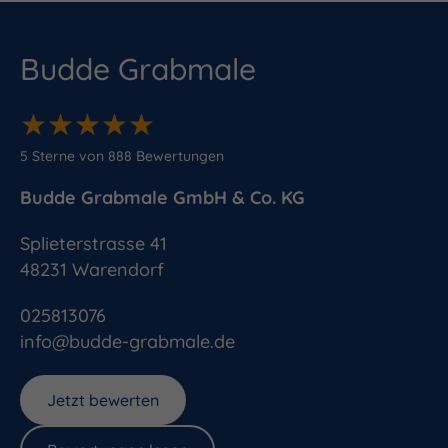
Budde Grabmale
★
★
★
★
★
★
★
★
★
★
5
Sterne von
888
Bewertungen
Budde Grabmale GmbH & Co. KG
Splieterstrasse 41
48231
Warendorf
025813076
info@budde-grabmale.de
Jetzt bewerten