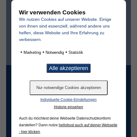
Wir verwenden Cookies
Sterbedatum
Wir nutzen Cookies auf unserer Website. Einige
von ihnen sind essenziell, während andere uns
helfen, diese Website und Ihre Erfahrung zu
verbessern.
Ist der Friedhof im selben Ort?*
•
•
•
Marketing
Notwendig
Statistik
ja
nein
Grabart
Individuelle Cookie-Einstellungen
Freifeld für evtl. Anmerkungen
Historie einsehen
Auch du möchtest deine Webseite Datenschutzkonform
darstellen? Dann nutze
hellotrust auch auf deiner Webseite
- hier klicken
.