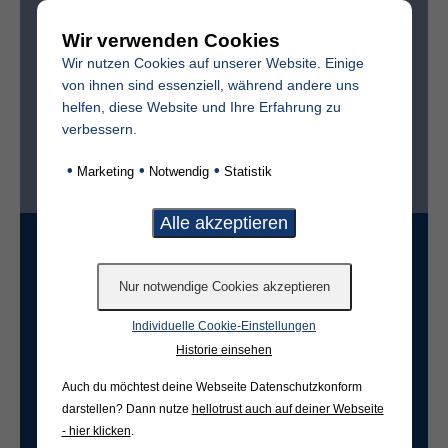
Wir verwenden Cookies
Sterbedatum
Wir nutzen Cookies auf unserer Website. Einige
von ihnen sind essenziell, während andere uns
helfen, diese Website und Ihre Erfahrung zu
verbessern.
Ist der Friedhof im selben Ort?*
•
•
•
Marketing
Notwendig
Statistik
ja
nein
Grabart
Individuelle Cookie-Einstellungen
Freifeld für evtl. Anmerkungen
Historie einsehen
Auch du möchtest deine Webseite Datenschutzkonform
darstellen? Dann nutze
hellotrust auch auf deiner Webseite
- hier klicken
.