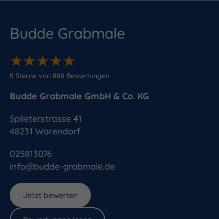
Budde Grabmale
★
★
★
★
★
★
★
★
★
★
5
Sterne von
888
Bewertungen
Budde Grabmale GmbH & Co. KG
Splieterstrasse 41
48231
Warendorf
025813076
info@budde-grabmale.de
Jetzt bewerten