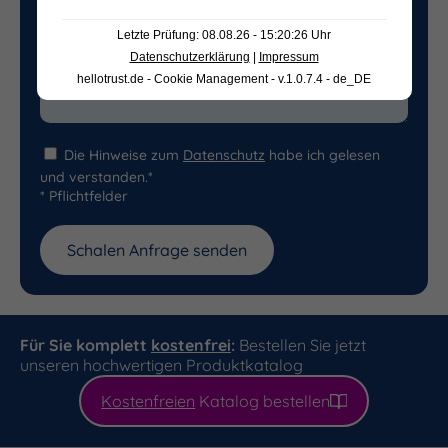
Letzte Prüfung: 08.08.26 - 15:20:26 Uhr
Datenschutzerklärung
|
Impressum
hellotrust.de - Cookie Management - v.1.0.7.4 - de_DE
Die Hinweise zum
Datenschutz
habe ich gelesen
und verstanden.*
* Pflichtfelder
Für Sie komplett
kostenfrei
:
Bestellen Sie jetzt
unseren hochwertigen Produktkatalog
Kostenfreien
Katalog bestellen