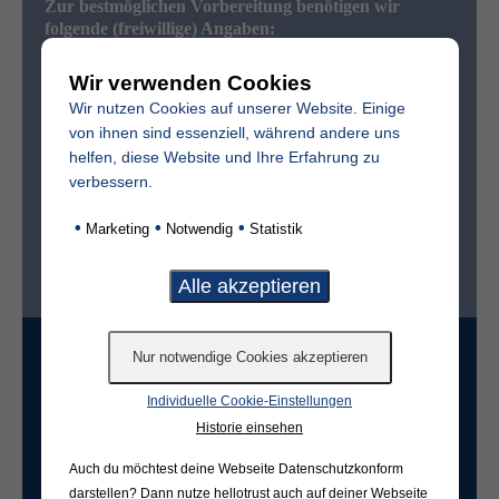
Zur bestmöglichen Vorbereitung benötigen wir
folgende (freiwillige) Angaben:
Vollständiger Name des Verstorbenen
Wir verwenden Cookies
Wir nutzen Cookies auf unserer Website. Einige
von ihnen sind essenziell, während andere uns
Sterbedatum
helfen, diese Website und Ihre Erfahrung zu
verbessern.
•
•
•
Marketing
Notwendig
Statistik
Ist der Friedhof im selben Ort?*
ja
nein
Grabart
Individuelle Cookie-Einstellungen
Historie einsehen
Freifeld für evtl. Anmerkungen
Auch du möchtest deine Webseite Datenschutzkonform
darstellen? Dann nutze
hellotrust auch auf deiner Webseite