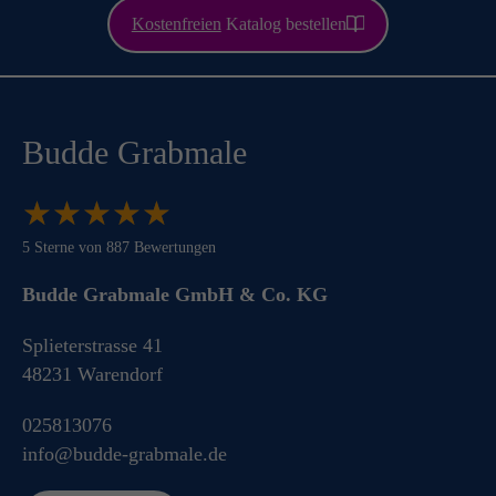
Kostenfreien
Katalog bestellen
Budde Grabmale
★
★
★
★
★
★
★
★
★
★
5
Sterne von
887
Bewertungen
Budde Grabmale GmbH & Co. KG
Splieterstrasse 41
48231
Warendorf
025813076
info@budde-grabmale.de