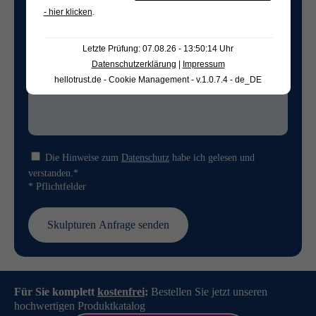
- hier klicken
.
Letzte Prüfung: 07.08.26 - 13:50:14 Uhr
Datenschutzerklärung
|
Impressum
hellotrust.de - Cookie Management - v.1.0.7.4 - de_DE
Die Hinweise zum
Datenschutz
habe ich gelesen und
verstanden.*
* Pflichtfelder
Für Sie komplett
kostenfrei
:
Bestellen Sie jetzt unseren
hochwertigen Produktkatalog