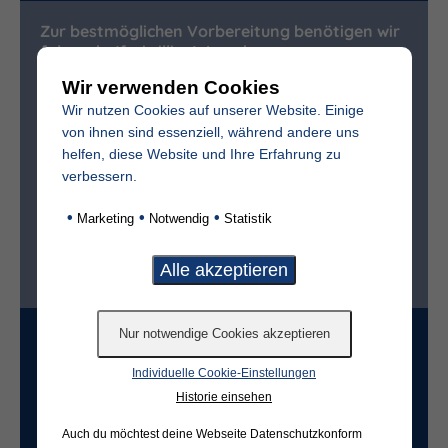
Zur bestmöglichen Vorbereitung benötigen wir
folgende (freiwillige) Angaben:
Wir verwenden Cookies
Vollständiger Name des Verstorbenen
Wir nutzen Cookies auf unserer Website. Einige
von ihnen sind essenziell, während andere uns
helfen, diese Website und Ihre Erfahrung zu
Sterbedatum
verbessern.
•
•
•
Marketing
Notwendig
Statistik
Ist der Friedhof im selben Ort?*
ja
nein
Grabart
Individuelle Cookie-Einstellungen
Historie einsehen
Freifeld für evtl. Anmerkungen
Auch du möchtest deine Webseite Datenschutzkonform