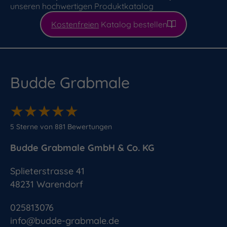
unseren hochwertigen Produktkatalog
Kostenfreien
Katalog bestellen
Budde Grabmale
★
★
★
★
★
★
★
★
★
★
5
Sterne von
881
Bewertungen
Budde Grabmale GmbH & Co. KG
Splieterstrasse 41
48231
Warendorf
025813076
info@budde-grabmale.de