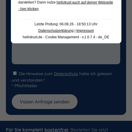
darstellen? Dann nutze
hellotrust auch auf deiner Webseite
- hier klicken
.
Letzte Prüfung: 06.08.26 - 18:50:13 Uhr
Datenschutzerklärung
|
Impressum
hellotrust.de - Cookie Management - v.1.0.7.4 - de_DE
Die Hinweise zum
Datenschutz
habe ich gelesen
und verstanden.*
* Pflichtfelder
Für Sie komplett
kostenfrei
:
Bestellen Sie jetzt