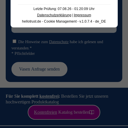
Letzte Prüfung: 07.08.26 - 01:20:09 Uhr
Datenschutzerklärung
|
Impressum
hellotrust.de - Cookie Management - v.1.0.7.4 - de_DE
Die Hinweise zum
Datenschutz
habe ich gelesen und
verstanden.*
* Pflichtfelder
Für Sie komplett
kostenfrei
:
Bestellen Sie jetzt unseren
hochwertigen Produktkatalog
Kostenfreien
Katalog bestellen