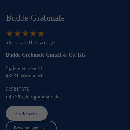
Budde Grabmale
★
★
★
★
★
★
★
★
★
★
5
Sterne von
881
Bewertungen
Budde Grabmale GmbH & Co. KG
Splieterstrasse 41
48231
Warendorf
025813076
info@budde-grabmale.de
Jetzt bewerten
Bewertungen lesen