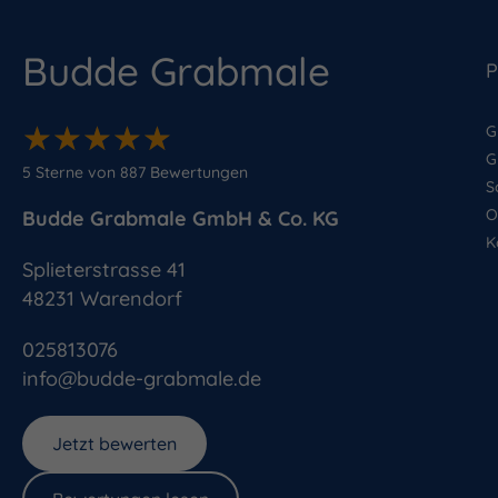
Budde Grabmale
P
★
★
★
★
★
★
★
★
★
★
G
G
5
Sterne von
887
Bewertungen
S
O
Budde Grabmale GmbH & Co. KG
K
Splieterstrasse 41
48231
Warendorf
025813076
info@budde-grabmale.de
Jetzt bewerten