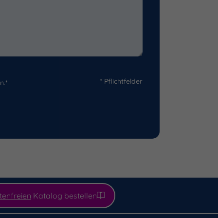
* Pflichtfelder
n.*
tenfreien
Katalog bestellen