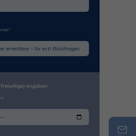
mmer*
freiwillige) Angaben:
um