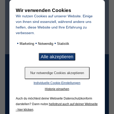
Wir verwenden Cookies
Sterbedatum
Wir nutzen Cookies auf unserer Website. Einige
von ihnen sind essenziell, während andere uns
helfen, diese Website und Ihre Erfahrung zu
verbessern.
Ist der Friedhof im selben Ort?*
•
•
•
Marketing
Notwendig
Statistik
ja
nein
Grabart
Individuelle Cookie-Einstellungen
Freifeld für evtl. Anmerkungen
Historie einsehen
Auch du möchtest deine Webseite Datenschutzkonform
darstellen? Dann nutze
hellotrust auch auf deiner Webseite
- hier klicken
.