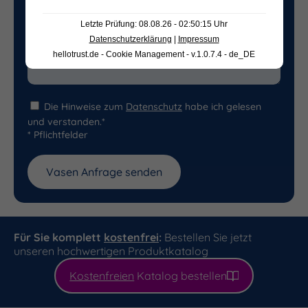
Letzte Prüfung: 08.08.26 - 02:50:15 Uhr
Datenschutzerklärung
|
Impressum
hellotrust.de - Cookie Management - v.1.0.7.4 - de_DE
Die Hinweise zum
Datenschutz
habe ich gelesen
und verstanden.*
* Pflichtfelder
Für Sie komplett
kostenfrei
:
Bestellen Sie jetzt
unseren hochwertigen Produktkatalog
Kostenfreien
Katalog bestellen