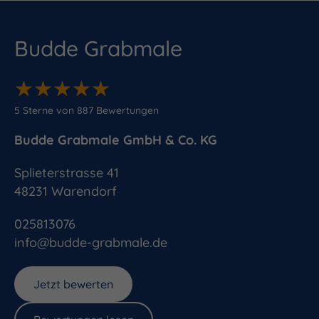
Budde Grabmale
★
★
★
★
★
★
★
★
★
★
5
Sterne von
887
Bewertungen
Budde Grabmale GmbH & Co. KG
Splieterstrasse 41
48231
Warendorf
025813076
info@budde-grabmale.de
Jetzt bewerten