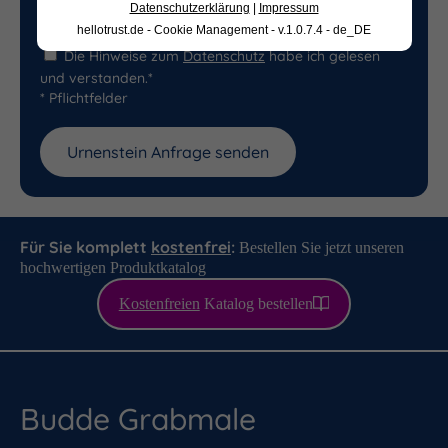
Datenschutzerklärung
|
Impressum
hellotrust.de - Cookie Management - v.1.0.7.4 - de_DE
Die Hinweise zum
Datenschutz
habe ich gelesen
und verstanden.*
* Pflichtfelder
Für Sie komplett
kostenfrei
:
Bestellen Sie jetzt unseren
hochwertigen Produktkatalog
Kostenfreien
Katalog bestellen
Budde Grabmale