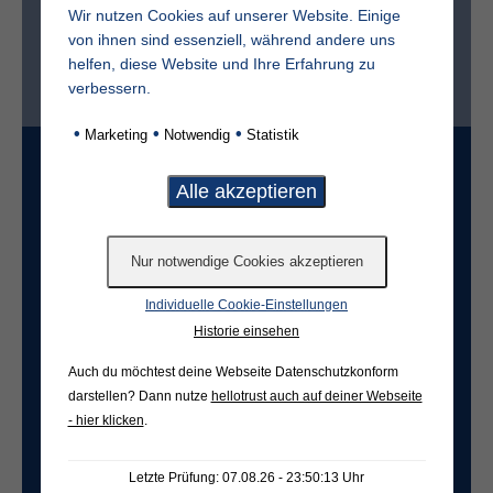
Wir nutzen Cookies auf unserer Website. Einige
von ihnen sind essenziell, während andere uns
helfen, diese Website und Ihre Erfahrung zu
Ist der Friedhof im selben Ort?*
verbessern.
ja
nein
•
•
•
Marketing
Notwendig
Statistik
Grabart
Freifeld für evtl. Anmerkungen
Individuelle Cookie-Einstellungen
Historie einsehen
Auch du möchtest deine Webseite Datenschutzkonform
darstellen? Dann nutze
hellotrust auch auf deiner Webseite
- hier klicken
.
Letzte Prüfung: 07.08.26 - 23:50:13 Uhr