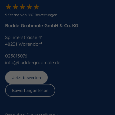
★
★
★
★
★
★
★
★
★
★
5
Sterne von
887
Bewertungen
Budde Grabmale GmbH & Co. KG
Splieterstrasse 41
48231
Warendorf
025813076
info@budde-grabmale.de
Jetzt bewerten
Bewertungen lesen