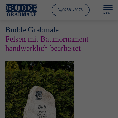
02581-3076
Budde Grabmale
Felsen mit Baumornament
handwerklich bearbeitet