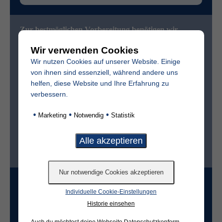
Zur bestmöglichen Vorbereitung benötigen wir
folgende (freiwillige) Angaben:
Wir verwenden Cookies
Vollständiger Name des Verstorbenen
Wir nutzen Cookies auf unserer Website. Einige
von ihnen sind essenziell, während andere uns
helfen, diese Website und Ihre Erfahrung zu
Sterbedatum
verbessern.
•
•
•
Marketing
Notwendig
Statistik
Ist der Friedhof im selben Ort?*
ja
nein
Grabart
Individuelle Cookie-Einstellungen
Historie einsehen
Auch du möchtest deine Webseite Datenschutzkonform