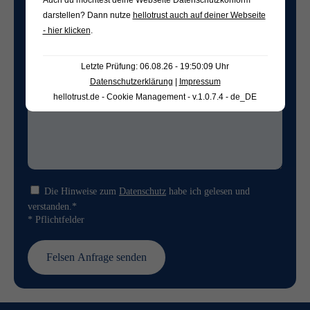
Freifeld für evtl. Anmerkungen
darstellen? Dann nutze
hellotrust auch auf deiner Webseite
- hier klicken
.
Letzte Prüfung: 06.08.26 - 19:50:09 Uhr
Datenschutzerklärung
|
Impressum
hellotrust.de - Cookie Management - v.1.0.7.4 - de_DE
Die Hinweise zum
Datenschutz
habe ich gelesen und
verstanden.*
* Pflichtfelder