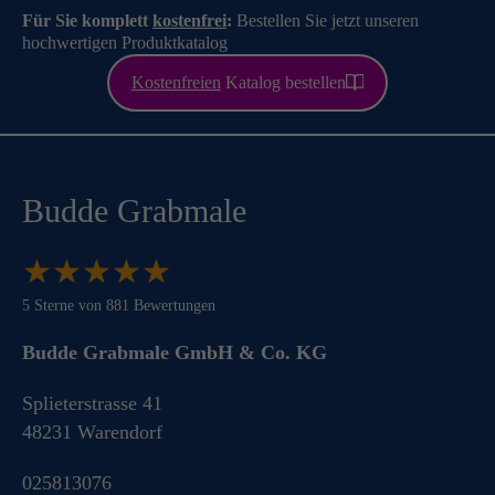
Für Sie komplett
kostenfrei
:
Bestellen Sie jetzt unseren
hochwertigen Produktkatalog
Kostenfreien
Katalog bestellen
Budde Grabmale
★
★
★
★
★
★
★
★
★
★
5
Sterne von
881
Bewertungen
Budde Grabmale GmbH & Co. KG
Splieterstrasse 41
48231
Warendorf
025813076