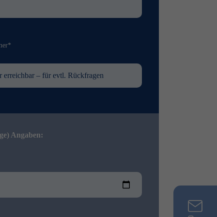
mer*
ige) Angaben: