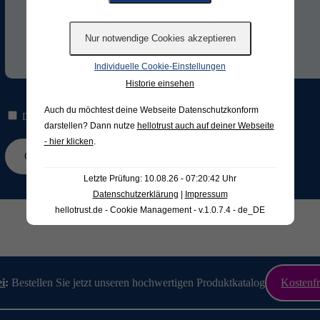
Individuelle Cookie-Einstellungen
Historie einsehen
Auch du möchtest deine Webseite Datenschutzkonform
Die Hinweise zum
Datenschutz
habe ich gelesen und verstanden.*
darstellen? Dann nutze
hellotrust auch auf deiner Webseite
- hier klicken
.
Letzte Prüfung: 10.08.26 - 07:20:42 Uhr
Datenschutzerklärung
|
Impressum
hellotrust.de - Cookie Management - v.1.0.7.4 - de_DE
ei
:
Bestellen Sie jetzt unseren hochwertigen Produktkatalog
Kostenfr