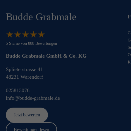
Budde Grabmale
P
★
★
★
★
★
★
★
★
★
★
G
G
5
Sterne von
888
Bewertungen
S
O
Budde Grabmale GmbH & Co. KG
K
Splieterstrasse 41
48231
Warendorf
025813076
info@budde-grabmale.de
Jetzt bewerten
Bewertungen lesen