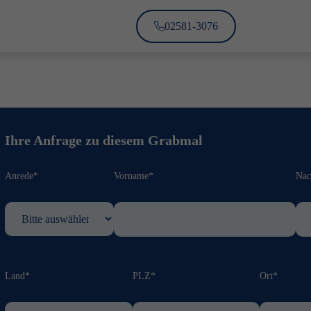
02581-3076
Ihre Anfrage zu diesem Grabmal
Anrede*
Vorname*
Na
Land*
PLZ*
Ort*