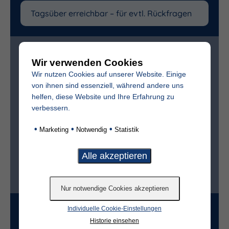
Zur bestmöglichen Vorbereitung benötigen wir
folgende (freiwillige) Angaben:
Wir verwenden Cookies
Wir nutzen Cookies auf unserer Website. Einige
Vollständiger Name des Verstorbenen
von ihnen sind essenziell, während andere uns
helfen, diese Website und Ihre Erfahrung zu
verbessern.
Sterbedatum
•
•
•
Marketing
Notwendig
Statistik
Ist der Friedhof im selben Ort?*
ja
nein
Grabart
Individuelle Cookie-Einstellungen
Historie einsehen