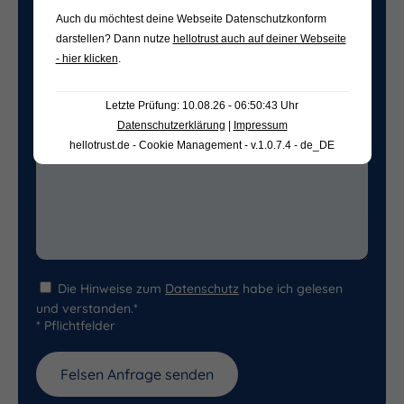
Auch du möchtest deine Webseite Datenschutzkonform
darstellen? Dann nutze
hellotrust auch auf deiner Webseite
Freifeld für evtl. Anmerkungen
- hier klicken
.
Letzte Prüfung: 10.08.26 - 06:50:43 Uhr
Datenschutzerklärung
|
Impressum
hellotrust.de - Cookie Management - v.1.0.7.4 - de_DE
Die Hinweise zum
Datenschutz
habe ich gelesen
und verstanden.*
* Pflichtfelder