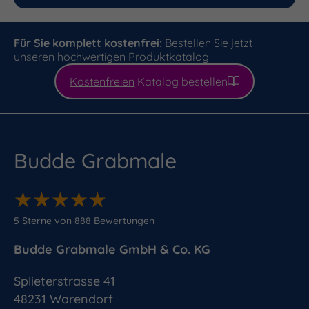
Für Sie komplett
kostenfrei
:
Bestellen Sie jetzt
unseren hochwertigen Produktkatalog
Kostenfreien
Katalog bestellen
Budde Grabmale
★
★
★
★
★
★
★
★
★
★
5
Sterne von
888
Bewertungen
Budde Grabmale GmbH & Co. KG
Splieterstrasse 41
48231
Warendorf