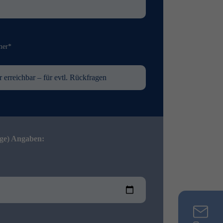
mer*
ige) Angaben: