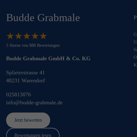
Budde Grabmale
P
★
★
★
★
★
★
★
★
★
★
G
G
5
Sterne von
888
Bewertungen
S
O
Budde Grabmale GmbH & Co. KG
K
Splieterstrasse 41
48231
Warendorf
025813076
info@budde-grabmale.de
Jetzt bewerten
Bewertungen lesen