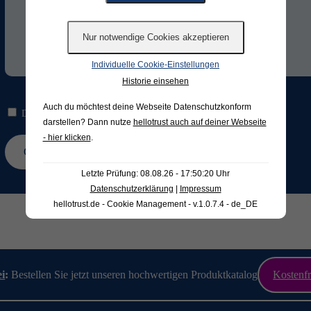
Individuelle Cookie-Einstellungen
Historie einsehen
Auch du möchtest deine Webseite Datenschutzkonform
Die Hinweise zum
Datenschutz
habe ich gelesen und verstanden.*
darstellen? Dann nutze
hellotrust auch auf deiner Webseite
- hier klicken
.
Letzte Prüfung: 08.08.26 - 17:50:20 Uhr
Datenschutzerklärung
|
Impressum
hellotrust.de - Cookie Management - v.1.0.7.4 - de_DE
ei
:
Bestellen Sie jetzt unseren hochwertigen Produktkatalog
Kostenfr