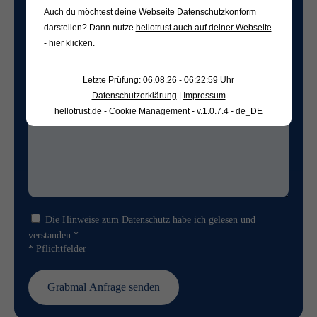
Auch du möchtest deine Webseite Datenschutzkonform
darstellen? Dann nutze
hellotrust auch auf deiner Webseite
Freifeld für evtl. Anmerkungen
- hier klicken
.
Letzte Prüfung: 06.08.26 - 06:22:59 Uhr
Datenschutzerklärung
|
Impressum
hellotrust.de - Cookie Management - v.1.0.7.4 - de_DE
Die Hinweise zum
Datenschutz
habe ich gelesen und
verstanden.*
* Pflichtfelder