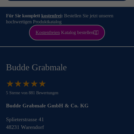
Für Sie komplett
kostenfrei
:
Bestellen Sie jetzt unseren
hochwertigen Produktkatalog
Kostenfreien
Katalog bestellen
Budde Grabmale
★
★
★
★
★
★
★
★
★
★
5
Sterne von
881
Bewertungen
Budde Grabmale GmbH & Co. KG
Splieterstrasse 41
48231
Warendorf