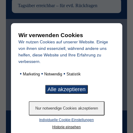
Zur bestmöglichen Vorbereitung benötigen wir
folgende (freiwillige) Angaben:
Wir verwenden Cookies
Wir nutzen Cookies auf unserer Website. Einige
Vollständiger Name des Verstorbenen
von ihnen sind essenziell, während andere uns
helfen, diese Website und Ihre Erfahrung zu
verbessern.
Sterbedatum
•
•
•
Marketing
Notwendig
Statistik
Ist der Friedhof im selben Ort?*
ja
nein
Grabart
Individuelle Cookie-Einstellungen
Historie einsehen