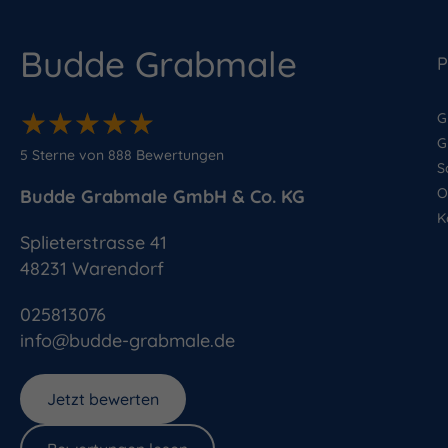
Budde Grabmale
P
★
★
★
★
★
★
★
★
★
★
G
G
5
Sterne von
888
Bewertungen
S
O
Budde Grabmale GmbH & Co. KG
K
Splieterstrasse 41
48231
Warendorf
025813076
info@budde-grabmale.de
Jetzt bewerten