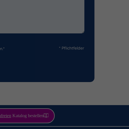
* Pflichtfelder
n.*
freien
Katalog bestellen