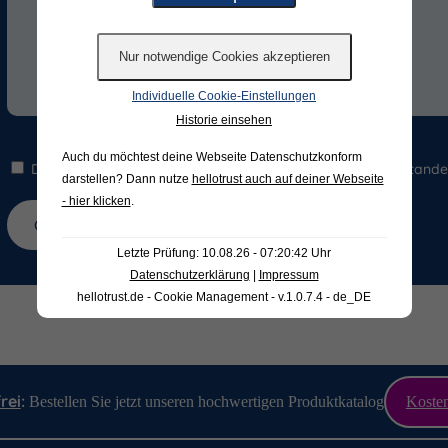
Individuelle Cookie-Einstellungen
Historie einsehen
Auch du möchtest deine Webseite Datenschutzkonform
Die Hinweise zum
Datenschutz
habe ich gelesen und verstande
darstellen? Dann nutze
hellotrust auch auf deiner Webseite
- hier klicken
.
Letzte Prüfung: 10.08.26 - 07:20:42 Uhr
Datenschutzerklärung
|
Impressum
hellotrust.de - Cookie Management - v.1.0.7.4 - de_DE
rei
:
Kosten
Bestellen Sie jetzt unseren hochwertigen Produktkatalog