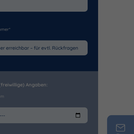
mmer*
freiwillige) Angaben:
um