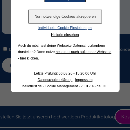
Individuelle Cookie-Einstellungen
Historie einsehen
Auch du möchtest deine Webseite Datenschutzkonform
Die Hinweise zum
Datenschutz
habe ich gelesen und verstande
darstellen? Dann nutze
hellotrust auch auf deiner Webseite
- hier klicken
.
Letzte Prüfung: 06.08.26 - 15:20:06 Uhr
Datenschutzerklärung
|
Impressum
hellotrust.de - Cookie Management - v.1.0.7.4 - de_DE
stellen Sie jetzt unseren hochwertigen Produktkatalog
Kos