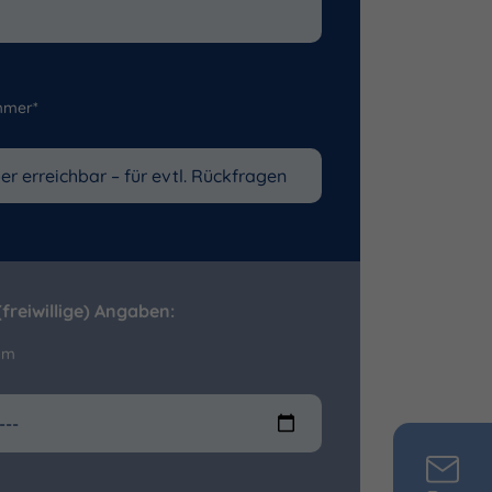
mmer*
freiwillige) Angaben:
um