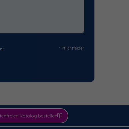
* Pflichtfelder
n.*
tenfreien
Katalog bestellen