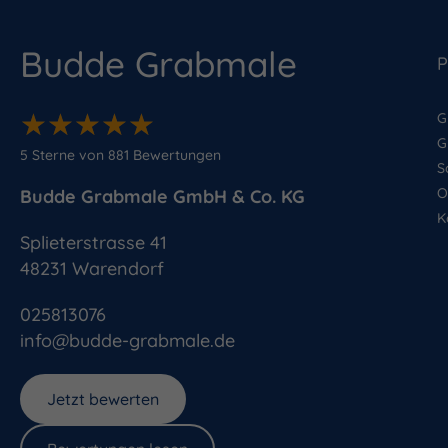
Budde Grabmale
P
★
★
★
★
★
★
★
★
★
★
G
G
5
Sterne von
881
Bewertungen
S
O
Budde Grabmale GmbH & Co. KG
K
Splieterstrasse 41
48231
Warendorf
025813076
info@budde-grabmale.de
Jetzt bewerten