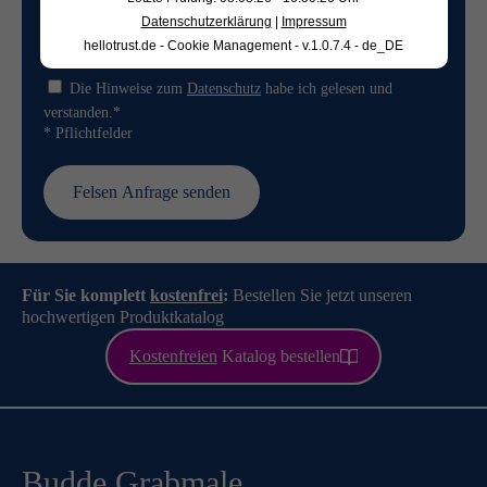
Datenschutzerklärung
|
Impressum
hellotrust.de - Cookie Management - v.1.0.7.4 - de_DE
Die Hinweise zum
Datenschutz
habe ich gelesen und
verstanden.*
* Pflichtfelder
Für Sie komplett
kostenfrei
:
Bestellen Sie jetzt unseren
hochwertigen Produktkatalog
Kostenfreien
Katalog bestellen
Budde Grabmale