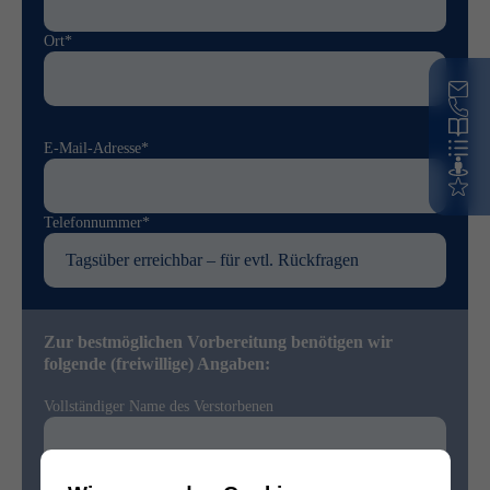
Ort*
E-Mail-Adresse*
Telefonnummer*
Zur bestmöglichen Vorbereitung benötigen wir
folgende (freiwillige) Angaben:
Vollständiger Name des Verstorbenen
Sterbedatum