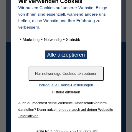
Wir verwenden Cookies
Wir nutzen Cookies auf unserer Website. Einige
von ihnen sind essenziell, während andere uns
helfen, diese Website und Ihre Erfahrung zu
verbessern.
Ist der Friedhof im selben Ort?*
ja
nein
•
•
•
Marketing
Notwendig
Statistik
Grabart
Freifeld für evtl. Anmerkungen
Individuelle Cookie-Einstellungen
Historie einsehen
Auch du möchtest deine Webseite Datenschutzkonform
darstellen? Dann nutze
hellotrust auch auf deiner Webseite
- hier klicken
.
Letzte Prüfung: 08.08.26 - 16:50:26 Uhr