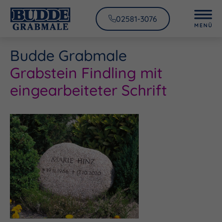
02581-3076
Budde Grabmale
Grabstein Findling mit
eingearbeiteter Schrift