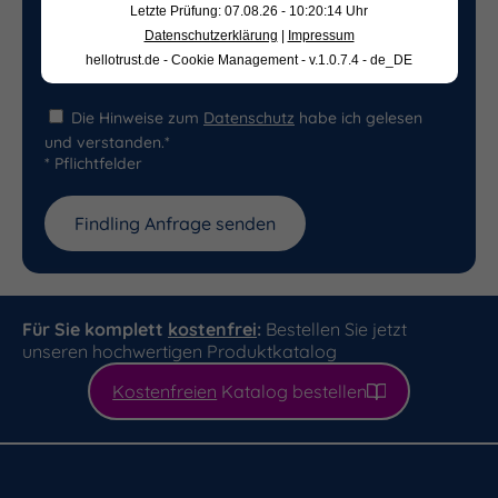
Letzte Prüfung: 07.08.26 - 10:20:14 Uhr
Datenschutzerklärung
|
Impressum
hellotrust.de - Cookie Management - v.1.0.7.4 - de_DE
Die Hinweise zum
Datenschutz
habe ich gelesen
und verstanden.*
* Pflichtfelder
Für Sie komplett
kostenfrei
:
Bestellen Sie jetzt
unseren hochwertigen Produktkatalog
Kostenfreien
Katalog bestellen