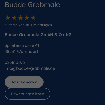
Budde Grabmale
★
★
★
★
★
★
★
★
★
★
5
Sterne von
881
Bewertungen
Budde Grabmale GmbH & Co. KG
Splieterstrasse 41
48231
Warendorf
025813076
info@budde-grabmale.de
Jetzt bewerten
Bewertungen lesen