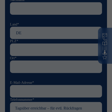
Land*
PLZ*
Ort*
E-Mail-Adresse*
Telefonnummer*