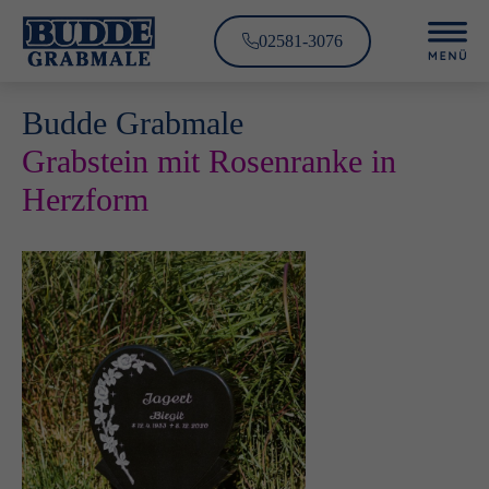
02581-3076
Budde Grabmale
Grabstein mit Rosenranke in
Herzform