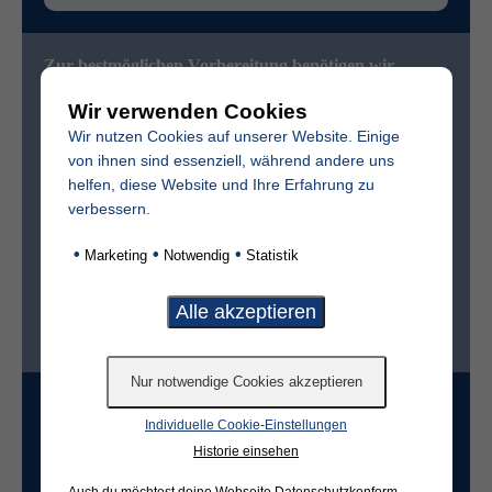
Zur bestmöglichen Vorbereitung benötigen wir
folgende (freiwillige) Angaben:
Wir verwenden Cookies
Vollständiger Name des Verstorbenen
Wir nutzen Cookies auf unserer Website. Einige
von ihnen sind essenziell, während andere uns
helfen, diese Website und Ihre Erfahrung zu
Sterbedatum
verbessern.
•
•
•
Marketing
Notwendig
Statistik
Ist der Friedhof im selben Ort?*
ja
nein
Grabart
Individuelle Cookie-Einstellungen
Historie einsehen