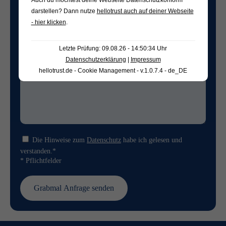
Auch du möchtest deine Webseite Datenschutzkonform
Freifeld für evtl. Anmerkungen
darstellen? Dann nutze
hellotrust auch auf deiner Webseite
- hier klicken
.
Letzte Prüfung: 09.08.26 - 14:50:34 Uhr
Datenschutzerklärung
|
Impressum
hellotrust.de - Cookie Management - v.1.0.7.4 - de_DE
Die Hinweise zum
Datenschutz
habe ich gelesen und
verstanden.*
* Pflichtfelder