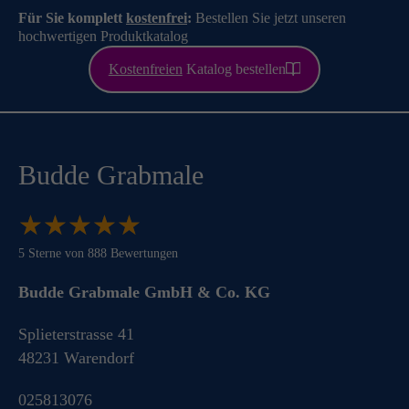
Für Sie komplett
kostenfrei
:
Bestellen Sie jetzt unseren
hochwertigen Produktkatalog
Kostenfreien
Katalog bestellen
Budde Grabmale
★
★
★
★
★
★
★
★
★
★
5
Sterne von
888
Bewertungen
Budde Grabmale GmbH & Co. KG
Splieterstrasse 41
48231
Warendorf
025813076